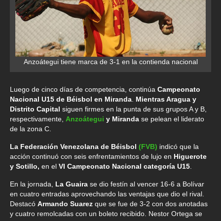
Anzoátegui tiene marca de 3-1 en la contienda nacional
Luego de cinco días de competencia, continúa
Campeonato
Nacional U15 de Béisbol en Miranda
.
Mientras Aragua y
Distrito Capital
siguen firmes en la punta de sus grupos A y B,
respectivamente,
Anzoátegui
y Miranda
se pelean el liderato
de la zona C.
La Federación Venezolana de Béisbol
(FVB)
indicó que la
acción continuó con seis enfrentamientos de lujo en
Higuerote
y Sotillo,
en el
VI Campeonato Nacional categoría U15
.
En la jornada,
La Guaira
se dio festín al vencer 16-6 a Bolívar
en cuatro entradas aprovechando las ventajas que dio el rival.
Destacó
Armando Suarez
que se fue de 3-2 con dos anotadas
y cuatro remolcadas con un boleto recibido. Nestor Ortega se