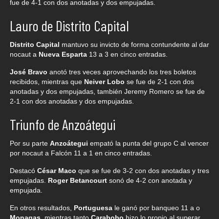
fue de 4-1 con dos anotadas y dos empujadas.
Lauro de Distrito Capital
Distrito Capital
mantuvo su invicto de forma contundente al dar
nocaut a
Nueva Esparta
13 a 3 en cinco entradas.
José Bravo
anotó tres veces aprovechando los tres boletos
recibidos, mientras que
Neiver Lobo
se fue de 2-1 con dos
anotadas y dos empujadas, también Jeremy Romero se fue de
2-1 con dos anotadas y dos empujadas.
Triunfo de Anzoátegui
Por su parte
Anzoátegui
empató la punta del grupo C al vencer
por nocaut a Falcón 11 a 1 en cinco entradas.
Destacó
César Maco
que se fue de 3-2 con dos anotadas y tres
empujadas.
Roger Betancourt
sonó de 4-2 con anotada y
empujada.
En otros resultados,
Portuguesa
le ganó por banqueo 11 a o
Monagas
, mientras tanto
Carabobo
hizo lo propio al superar