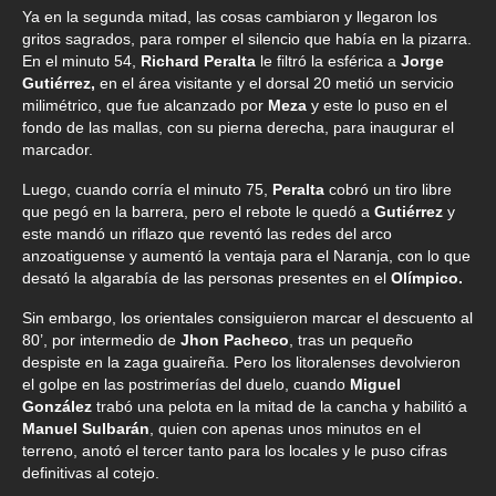
Ya en la segunda mitad, las cosas cambiaron y llegaron los
gritos sagrados, para romper el silencio que había en la pizarra.
En el minuto 54,
Richard Peralta
le filtró la esférica a
Jorge
Gutiérrez,
en el área visitante y el dorsal 20 metió un servicio
milimétrico, que fue alcanzado por
Meza
y este lo puso en el
fondo de las mallas, con su pierna derecha, para inaugurar el
marcador.
Luego, cuando corría el minuto 75,
Peralta
cobró un tiro libre
que pegó en la barrera, pero el rebote le quedó a
Gutiérrez
y
este mandó un riflazo que reventó las redes del arco
anzoatiguense y aumentó la ventaja para el Naranja, con lo que
desató la algarabía de las personas presentes en el
Olímpico.
Sin embargo, los orientales consiguieron marcar el descuento al
80’, por intermedio de
Jhon Pacheco
, tras un pequeño
despiste en la zaga guaireña. Pero los litoralenses devolvieron
el golpe en las postrimerías del duelo, cuando
Miguel
González
trabó una pelota en la mitad de la cancha y habilitó a
Manuel Sulbarán
, quien con apenas unos minutos en el
terreno, anotó el tercer tanto para los locales y le puso cifras
definitivas al cotejo.