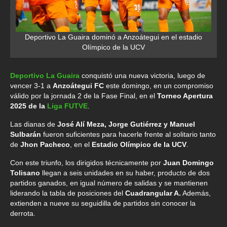
Deportivo La Guaira dominó a Anzoátegui en el estadio
Olímpico de la UCV
Deportivo La Guaira
conquistó una nueva victoria, luego de
vencer 3-1 a
Anzoátegui FC
este domingo, en un compromiso
válido por la jornada 2 de la Fase Final, en el
Torneo Apertura
2025 de la
Liga FUTVE
.
Las dianas de
José Alí Meza, Jorge Gutiérrez y Manuel
Sulbarán
fueron suficientes para hacerle frente al solitario tanto
de
Jhon Pacheco
, en el
Estadio Olímpico de la UCV
.
Con este triunfo, los dirigidos técnicamente por
Juan Domingo
Tolisano
llegan a seis unidades en su haber, producto de dos
partidos ganados, en igual número de salidas y se mantienen
liderando la tabla de posiciones del
Cuadrangular A.
Además,
extienden a nueve su seguidilla de partidos sin conocer la
derrota.