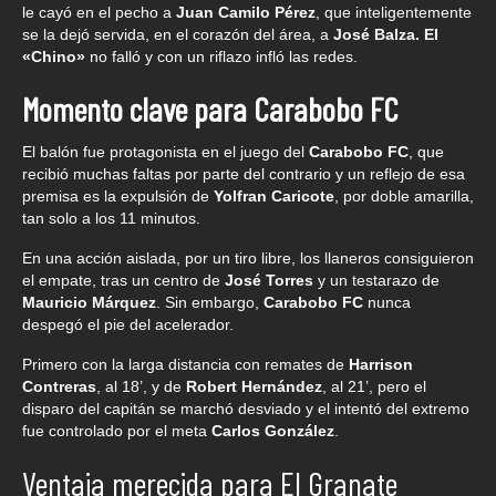
le cayó en el pecho a
Juan Camilo Pérez
, que inteligentemente
se la dejó servida, en el corazón del área, a
José Balza. El
«Chino»
no falló y con un riflazo infló las redes.
Momento clave para Carabobo FC
El balón fue protagonista en el juego del
Carabobo FC
, que
recibió muchas faltas por parte del contrario y un reflejo de esa
premisa es la expulsión de
Yolfran Caricote
, por doble amarilla,
tan solo a los 11 minutos.
En una acción aislada, por un tiro libre, los llaneros consiguieron
el empate, tras un centro de
José Torres
y un testarazo de
Mauricio Márquez
. Sin embargo,
Carabobo
FC
nunca
despegó el pie del acelerador.
Primero con la larga distancia con remates de
Harrison
Contreras
, al 18’, y de
Robert Hernández
, al 21’, pero el
disparo del capitán se marchó desviado y el intentó del extremo
fue controlado por el meta
Carlos González
.
Ventaja merecida para El Granate