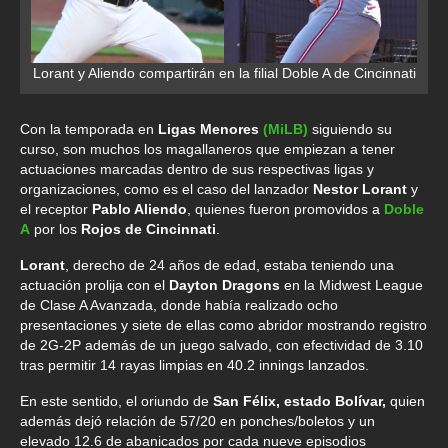
Lorant y Aliendo compartirán en la filial Doble A de Cincinnati
Con la temporada en
Ligas Menores
(MiLB)
siguiendo su
curso, son muchos los magallaneros que empiezan a tener
actuaciones marcadas dentro de sus respectivas ligas y
organizaciones, como es el caso del lanzador
Nestor Lorant
y
el receptor
Pablo Aliendo
, quienes fueron promovidos a
Doble
A
por los
Rojos de Cincinnati
.
Lorant
, derecho de 24 años de edad, estaba teniendo una
actuación prolija con el
Dayton Dragons
en la Midwest League
de Clase A Avanzada, donde había realizado ocho
presentaciones y siete de ellas como abridor mostrando registro
de 2G-2P además de un juego salvado, con efectividad de 3.10
tras permitir 14 rayas limpias en 40.2 innings lanzados.
En este sentido, el oriundo de
San Félix, estado Bolívar,
quien
además dejó relación de 57/20 en ponches/boletos y un
elevado 12.6 de abanicados por cada nueve episodios