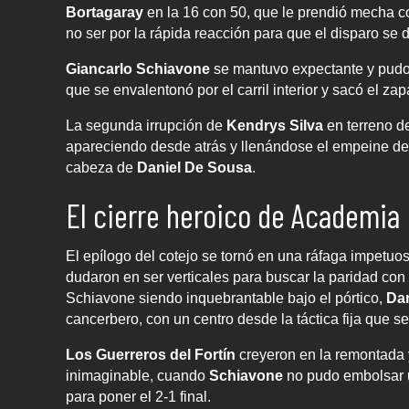
Bortagaray
en la 16 con 50, que le prendió mecha co
no ser por la rápida reacción para que el disparo se d
Giancarlo Schiavone
se mantuvo expectante y pudo
que se envalentonó por el carril interior y sacó el z
La segunda irrupción de
Kendrys Silva
en terreno de
apareciendo desde atrás y llenándose el empeine de pe
cabeza de
Daniel De Sousa
.
El cierre heroico de Academia 
El epílogo del cotejo se tornó en una ráfaga impetuos
dudaron en ser verticales para buscar la paridad con 
Schiavone siendo inquebrantable bajo el pórtico,
Da
cancerbero, con un centro desde la táctica fija que se
Los Guerreros del Fortín
creyeron en la remontada y
inimaginable, cuando
Schiavone
no pudo embolsar 
para poner el 2-1 final.