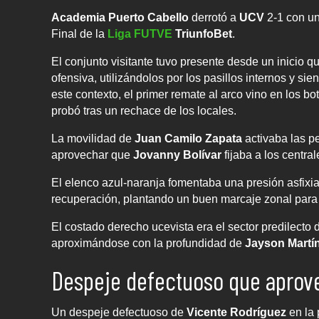
Academia Puerto Cabello
derrotó a
UCV
2-1 con un
Final de la
Liga FUTVE
TriunfoBet
.
El conjunto visitante tuvo presente desde un inicio qu
ofensiva, utilizándolos por los pasillos internos y s
este contexto, el primer remate al arco vino en los b
probó tras un rechace de los locales.
La movilidad de
Juan Camilo Zapata
activaba las per
aprovechar que
Jovanny Bolívar
fijaba a los centra
El elenco azul-naranja fomentaba una presión asfixiant
recuperación, plantando un buen marcaje zonal para i
El costado derecho ucevista era el sector predilecto 
aproximándose con la profundidad de
Jayson Martí
Despeje defectuoso que aprov
Un despeje defectuoso de
Vicente Rodríguez
en la 