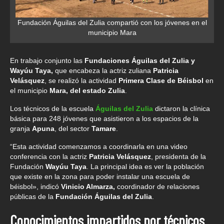
Fundación Águilas del Zulia compartió con los jóvenes en el
municipio Mara
En trabajo conjunto las
Fundaciones Águilas del Zulia y
Wayúu Taya,
que encabeza la actriz zuliana
Patricia
Velásquez
, se realizó la actividad
Primera Clase de Béisbol
en
el municipio
Mara, del estado Zulia
.
Los técnicos de la escuela
Águilas del Zulia
dictaron la clínica
básica para 248 jóvenes que asistieron a los espacios de la
granja
Apuna
, del sector
Tamare
.
“Esta actividad comenzamos a coordinarla en una video
conferencia con la actriz
Patricia Velásquez
, presidenta de la
Fundación
Wayúu Taya
. La principal idea es ver la población
que existe en la zona para poder instalar una escuela de
béisbol», indicó
Vinicio Almarza,
coordinador de relaciones
públicas de la
Fundación Águilas del Zulia
.
Conocimientos impartidos por técnicos