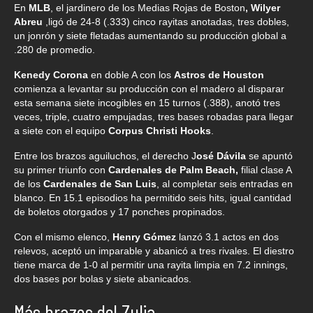
En
MLB
, el jardinero de los Medias Rojas de Boston
, Wilyer
Abreu
,ligó de 24-8 (.333) cinco rayitas anotadas, tres dobles,
un jonrón y siete fletadas aumentando su producción global a
.280 de promedio.
Kenedy Corona
en doble A con los
Astros de Houston
comienza a levantar su producción con el madero al disparar
esta semana siete incogibles en 15 turnos (.388), anotó tres
veces, triple, cuatro empujadas, tres bases robadas para llegar
a siete con el equipo
Corpus Christi Hooks
.
Entre los brazos aguiluchos, el derecho J
osé Dávila
se apuntó
su primer triunfo con
Cardenales de Palm Beach,
filial clase A
de los
Cardenales de San Luis
, al completar seis entradas en
blanco. En 15.1 episodios ha permitido seis hits, igual cantidad
de boletos otorgados y 17 ponches propinados.
Con el mismo elenco,
Henry Gómez
lanzó 3.1 actos en dos
relevos, aceptó un imparable y abanicó a tres rivales. El diestro
tiene marca de 1-0 al permitir una rayita limpia en 7.2 innings,
dos bases por bolas y siete abanicados.
Más brazos del Zulia