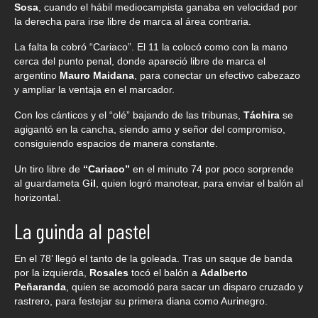
Sosa
, cuando el hábil mediocampista ganaba en velocidad por
la derecha para irse libre de marca al área contraria.
La falta la cobró “Cariaco”. El 11 la colocó como con la mano
cerca del punto penal, donde apareció libre de marca el
argentino
Mauro Maidana
, para conectar un efectivo cabezazo
y ampliar la ventaja en el marcador.
Con los cánticos y el “olé” bajando de las tribunas,
Táchira
se
agigantó en la cancha, siendo amo y señor del compromiso,
consiguiendo espacios de manera constante.
Un tiro libre de
“Cariaco”
en el minuto 74 por poco sorprende
al guardameta G
il
, quien logró manotear, para enviar el balón al
horizontal.
La guinda al pastel
En el 78’ llegó el tanto de la goleada. Tras un saque de banda
por la izquierda,
Rosales
tocó el balón a
Adalberto
Peñaranda
, quien se acomodó para sacar un disparo cruzado y
rastrero, para festejar su primera diana como Aurinegro.