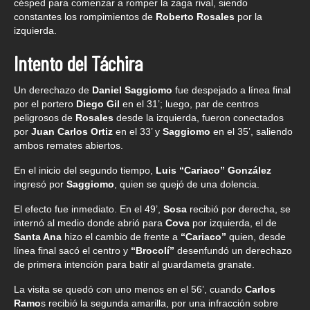
césped para comenzar a romper la zaga rival, siendo
constantes los rompimientos de
Roberto Rosales
por la
izquierda.
Intento del Táchira
Un derechazo de
Daniel Saggiomo
fue despejado a línea final
por el portero
Diego Gil
en el 31’; luego, par de centros
peligrosos de
Rosales
desde la izquierda, fueron conectados
por
Juan Carlos Ortiz
en el 33’ y
Saggiomo
en el 35’, saliendo
ambos remates abiertos.
En el inicio del segundo tiempo,
Luis “Cariaco” González
ingresó por
Saggiomo
, quien se quejó de una dolencia.
El efecto fue inmediato. En el 49’,
Sosa
recibió por derecha, se
internó al medio donde abrió para
Cova
por izquierda, el de
Santa Ana
hizo el cambio de frente a
“Cariaco”
quien, desde
línea final sacó el centro y
“Brocolí”
desenfundó un derechazo
de primera intención para batir al guardameta granate.
La visita se quedó con uno menos en el 56’, cuando
Carlos
Ramo
s recibió la segunda amarilla, por una infracción sobre