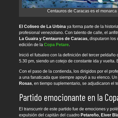
Centauros de Caracas es el monarca d
El Coliseo de La Urbina
ya forma parte de la historia
profesional venezolano. Con talento de calle, el anfit
La Guaira y Centauros de Caracas,
disputaron los 
edición de la
Copa Petare
.
Inició el futsaleo con la definición del tercer peldañ
5.30 pm, siendo un cotejo de constante ida y vuelta. E
Con el paso de la contienda, los dirigidos por el prof
a una fanaticada que siempre apoyó a su elenco. Un r
Rosas
, en tiempo suplementario, se adjudicaron el 
Partido emocionante en la Cop
El transcurrir de este partido fue de emociones y po
expulsión del capitán del cuadro
Petareño, Eiver Bl