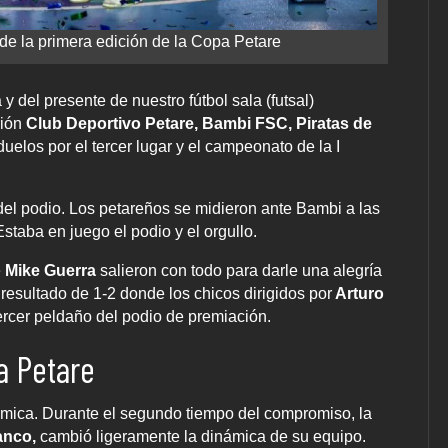
e la primera edición de la Copa Petare
 y del presente de nuestro fútbol sala (futsal)
rión
Club Deportivo Petare, Bambi FSC, Piratas de
duelos por el tercer lugar y el campeonato de la I
o del podio. Los petareños se midieron ante Bambi a las
staba en juego el podio y el orgullo.
e
Mike Guerra
salieron con todo para darle una alegría
esultado de 1-2 donde los chicos dirigidos por
Arturo
tercer peldaño del podio de premiación.
a Petare
lémica. Durante el segundo tiempo del compromiso, la
anco,
cambió ligeramente la dinámica de su equipo.