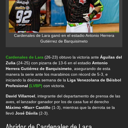
Cardenales de Lara ganó en el estadio Antonio Herrera
Gutiérrez de Barquisimeto
Cardenales de Lara
(26-23) obtuvo la victoria ante
Águilas del
Zulia
(24-25) con pizarra de 13-6 en el estadio
Antonio
Herrera Gutiérrez de Barquisimeto
, asegurando de esta
manera la serie ante los marabinos con récord de 5-3, e
iniciando la décima semana de la
Liga Venezolana de Béisbol
Profesional
(LVBP)
con victoria.
David Villarroel
, integrante del departamento de prensa de las
aves, el lanzador ganador por los de casa fue el derecho
Máximo «Max» Castillo
(1-3), mientras que la derrota se la
llevó
José Dávila
(2-3).
Abridor de Cardenales de Lara