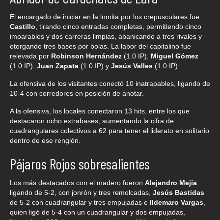
El encargado de iniciar en la lomita por los crepusculares fue
Castillo
, tirando cinco entradas completas, permitiendo cinco
imparables y dos carreras limpias, abanicando a tres rivales y
otorgando tres bases por bolas. La labor del capitalino fue
relevada por
Robinson Hernández
(1.0 IP),
Miguel Gómez
(1.0 IP),
Juan Zapata
(1.0 IP) y
Jesús Valles
(1.0 IP).
La ofensiva de los visitantes conectó 10 inatrapables, ligando de
10-4 con corredores en posición de anotar.
A la ofensiva, los locales conectaron 13 hits, entre los que
destacaron ocho extrabases, aumentando la cifra de
cuadrangulares colectivos a 62 para tener el liderato en solitario
dentro de ese renglón.
Pájaros Rojos sobresalientes
Los más destacados con el madero fueron
Alejandro Mejía
ligando de 5-2, con jonrón y tres remolcadas,
Jesús Bastidas
de 5-2 con cuadrangular y tres empujadas e
Ildemaro Vargas
,
quien ligó de 5-4 con un cuadrangular y dos empujadas,