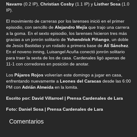
Navarro
(0.2 IP),
Christian Cosby
(1.1 IP) y
Listher Sosa
(1.0
IP).
El movimiento de carreras por los larenses inició en el primer
episodio, con sencillo de
Alejandro Mejía
que trajo una carrera
a la goma. En el sexto episodio, los larenses hicieron tres más
gracias a un jonrón solitario de
Yohendrick Piñango
, un doble
de Jesús Bastidas y un rodado a primera base de
Alí Sánchez
.
En el noveno inning, Luisangel Acuña conectó jonrón solitario
para traer la sexta de los de casa. Cardenales ligó apenas de
11-1 con corredores en posición de anotar.
Los
Pájaros Rojos
volverían este domingo a jugar en casa,
enfrentando nuevamente a
Leones del Caracas
desde las 6:00
PM con
Adrián Almeida
en la lomita.
Escrito por: David Villarroel | Prensa Cardenales de Lara
Foto: Daniel Sosa | Prensa Cardenales de Lara
Comentarios