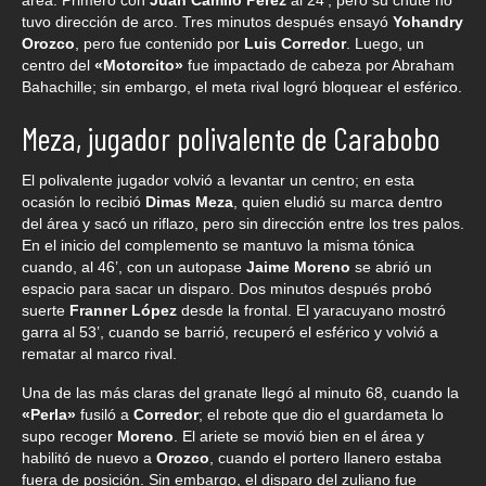
área. Primero con
Juan Camilo Pérez
al 24’, pero su chute no
tuvo dirección de arco. Tres minutos después ensayó
Yohandry
Orozco
, pero fue contenido por
Luis Corredor
. Luego, un
centro del
«Motorcito»
fue impactado de cabeza por Abraham
Bahachille; sin embargo, el meta rival logró bloquear el esférico.
Meza, jugador polivalente de Carabobo
El polivalente jugador volvió a levantar un centro; en esta
ocasión lo recibió
Dimas Meza
, quien eludió su marca dentro
del área y sacó un riflazo, pero sin dirección entre los tres palos.
En el inicio del complemento se mantuvo la misma tónica
cuando, al 46’, con un autopase
Jaime Moreno
se abrió un
espacio para sacar un disparo. Dos minutos después probó
suerte
Franner López
desde la frontal. El yaracuyano mostró
garra al 53’, cuando se barrió, recuperó el esférico y volvió a
rematar al marco rival.
Una de las más claras del granate llegó al minuto 68, cuando la
«Perla»
fusiló a
Corredor
; el rebote que dio el guardameta lo
supo recoger
Moreno
. El ariete se movió bien en el área y
habilitó de nuevo a
Orozco
, cuando el portero llanero estaba
fuera de posición. Sin embargo, el disparo del zuliano fue