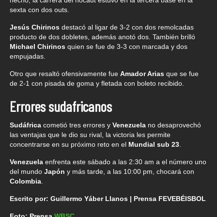
hecho, la carrera del nocaut estuvo en la tercera base en la
sexta con dos outs.
Jesús Chirinos
destacó al ligar de 3-2 con dos remolcadas
producto de dos dobletes, además anotó dos. También brilló
Michael Chirinos
quien se fue de 3-3 con marcada y dos
empujadas.
Otro que resaltó ofensivamente fue
Amador Arias
que se fue
de 2-1 con pisada de goma y fletada con boleto recibido.
Errores sudafricanos
Sudáfrica
cometió tres errores y
Venezuela
no desaprovechó
las ventajas que le dio su rival, la victoria les permite
concentrarse en su próximo reto en el
Mundial sub 23
.
Venezuela
enfrenta este sábado a las 2:30 am a el número uno
del mundo
Japón
y más tarde, a las 10:00 pm, chocará con
Colombia
.
Escrito por: Guillermo Yáber Llanos | Prensa FEVEBÉISBOL
Foto: Prensa
WBSC