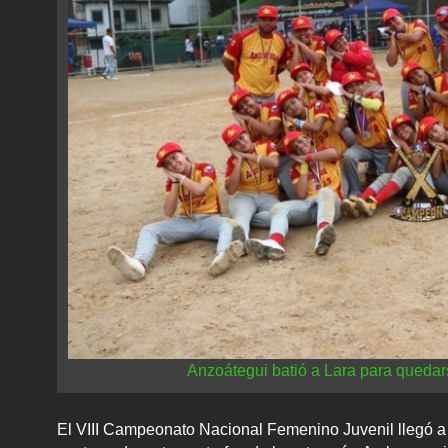
Anzoátegui batió a Lara para quedars
El VIII Campeonato Nacional Femenino Juvenil llegó a s