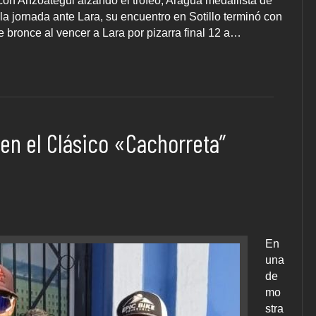
on Anzoátegui alzando el trofeo, Aragua medallista de
la jornada ante Lara, su encuentro en Sotillo terminó con
e bronce al vencer a Lara por pizarra final 12 a…
o en el Clásico «Cachorreta”
En
una
de
mo
stra