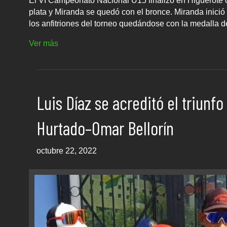
El VI Campeonato Nacional U15 finalizó en Higuerote c
plata y Miranda se quedó con el bronce. Miranda inició 
los anfitriones del torneo quedándose con la medalla d
Ver más
Luis Díaz se acreditó el triunf
Hurtado–Omar Bellorín
octubre 22, 2022