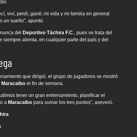
dor.
í, viví, perdí, gané; mi vida y mi familia en general
 es un sueño”, apuntó.
e nunca del
Deportivo Táchira F.C
., pues se trata del
 siempre alienta, en cualquier parte del país y del
tega
trenamiento que dirigió, el grupo de jugadores se mostró
n
Maracaibo
el fin de semana.
udimos tener un gran entrenamiento, planificar el
do a
Maracaibo
para sumar los tres puntos”, aseveró.
hira
a