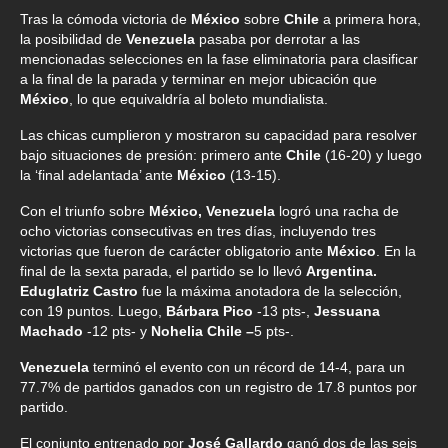
Tras la cómoda victoria de
México
sobre
Chile
a primera hora,
la posibilidad de
Venezuela
pasaba por derrotar a las
mencionadas selecciones en la fase eliminatoria para clasificar
a la final de la parada y terminar en mejor ubicación que
México
, lo que equivaldría al boleto mundialista.
Las chicas cumplieron y mostraron su capacidad para resolver
bajo situaciones de presión: primero ante
Chile
(16-20) y luego
la ‘final adelantada’ ante
México
(13-15).
Con el triunfo sobre
México, Venezuela
logró una racha de
ocho victorias consecutivas en tres días, incluyendo tres
victorias que fueron de carácter obligatorio ante
México
. En la
final de la sexta parada, el partido se lo llevó
Argentina.
Eduglatriz Castro
fue la máxima anotadora de la selección,
con 19 puntos. Luego,
Bárbara Pico
-13 pts-,
Jessuana
Machado
-12 pts- y
Nohelia Chile –
5 pts-.
Venezuela
terminó el evento con un récord de 14-4, para un
77.7% de partidos ganados con un registro de 17.8 puntos por
partido.
El conjunto entrenado por
José Gallardo
ganó dos de las seis