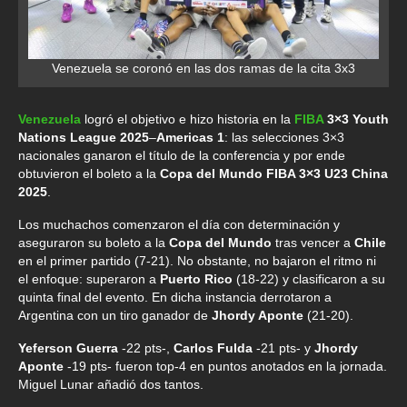
Venezuela se coronó en las dos ramas de la cita 3x3
Venezuela
logró el objetivo e hizo historia en la
FIBA
3×3 Youth
Nations League 2025
–
Americas 1
: las selecciones 3×3
nacionales ganaron el título de la conferencia y por ende
obtuvieron el boleto a la
Copa del Mundo FIBA 3×3 U23 China
2025
.
Los muchachos comenzaron el día con determinación y
aseguraron su boleto a la
Copa del Mundo
tras vencer a
Chile
en el primer partido (7-21). No obstante, no bajaron el ritmo ni
el enfoque: superaron a
Puerto Rico
(18-22) y clasificaron a su
quinta final del evento. En dicha instancia derrotaron a
Argentina con un tiro ganador de
Jhordy Aponte
(21-20).
Yeferson Guerra
-22 pts-,
Carlos Fulda
-21 pts- y
Jhordy
Aponte
-19 pts- fueron top-4 en puntos anotados en la jornada.
Miguel Lunar añadió dos tantos.