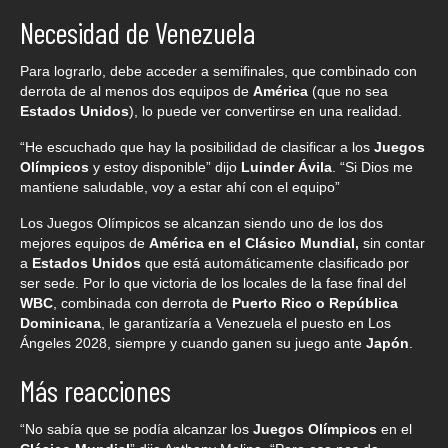
Necesidad de Venezuela
Para lograrlo, debe acceder a semifinales, que combinado con
derrota de al menos dos equipos de
América
(que no sea
Estados Unidos
), lo puede ver convertirse en una realidad.
“He escuchado que hay la posibilidad de clasificar a los
Juegos
Olímpicos
y estoy disponible” dijo
Luinder Ávila
. “Si Dios me
mantiene saludable, voy a estar ahí con el equipo”
Los Juegos Olímpicos se alcanzan siendo uno de los dos
mejores equipos de
América en el Clásico Mundial,
sin contar
a
Estados Unidos
que está automáticamente clasificado por
ser sede. Por lo que victoria de los locales de la fase final del
WBC
, combinada con derrota de
Puerto Rico o República
Dominicana
, le garantizaría a Venezuela el puesto en Los
Ángeles 2028, siempre y cuando ganen su juego ante
Japón
.
Más reacciones
“No sabía que se podía alcanzar los
Juegos Olímpicos
en el