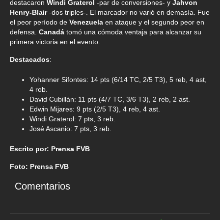
destacaron
Windi Graterol
-par de conversiones- y
Jahvon
Henry-Blair
-dos triples-. El marcador no varió en demasía. Fue
el peor período de
Venezuela
en ataque y el segundo peor en
defensa.
Canadá
tomó una cómoda ventaja para alcanzar su
primera victoria en el evento.
Destacados
:
Yohanner Sifontes: 14 pts (6/14 TC, 2/5 T3), 5 reb, 4 ast,
4 rob.
David Cubillán: 11 pts (4/7 TC, 3/6 T3), 2 reb, 2 ast.
Edwin Mijares: 9 pts (2/5 T3), 4 reb, 4 ast.
Windi Graterol: 7 pts, 3 reb.
José Ascanio: 7 pts, 3 reb.
Escrito por: Prensa FVB
Foto: Prensa FVB
Comentarios