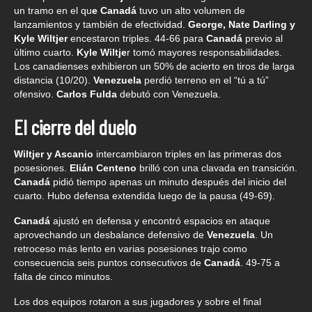
un tramo en el qu
e Canadá
tuvo un alto volumen de
lanzamientos y también de efectividad.
George, Nate Darling y
Kyle Wiltjer
encestaron triples. 44-66 para
Canadá
previo al
último cuarto.
Kyle Wiltje
r tomó mayores responsabilidades.
Los canadienses exhibieron un 50% de acierto en tiros de larga
distancia (10/20).
Venezuela
perdió terreno en el “tú a tú”
ofensivo.
Carlos Fulda
debutó con Venezuela.
El cierre del duelo
Wiltjer y Ascanio
intercambiaron triples en las primeras dos
posesiones.
Elián Centeno
brilló con una clavada en transición.
Canadá
pidió tiempo apenas un minuto después del inicio del
cuarto. Hubo defensa extendida luego de la pausa (49-69).
Canadá
ajustó en defensa y encontró espacios en ataque
aprovechando un desbalance defensivo de
Venezuela
. Un
retroceso más lento en varias posesiones trajo como
consecuencia seis puntos consecutivos de
Canadá
. 49-75 a
falta de cinco minutos.
Los dos equipos rotaron a sus jugadores y sobre el final