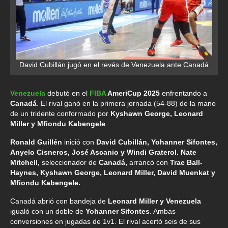
David Cubillán jugó en el revés de Venezuela ante Canadá
Venezuela
debutó en el
FIBA
AmeriCup 2025
enfrentando a
Canadá
. El rival ganó en la primera jornada (54-88) de la mano
de un tridente conformado por
Kyshawn George, Leonard
Miller y Mfiondu Kabengele
.
Ronald Guillén
inició con
David Cubillán, Yohanner Sifontes,
Anyelo Cisneros, José Ascanio y Windi Graterol. Nate
Mitchell,
seleccionador de
Canadá,
arrancó con
Trae Ball-
Haynes, Kyshawn George, Leonard Miller, David Muenkat y
Mfiondu Kabengele.
Canadá abrió con bandeja de
Leonard Miller y Venezuela
igualó con un doble de
Yohanner Sifontes
. Ambas
conversiones en jugadas de 1v1. El rival acertó seis de sus