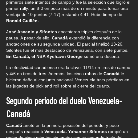
primeros siete intentos de campo y fue la selección que logró el
primer rally: un 8-0 en poco más de un minuto para tomar una
ventaja de 10 puntos (7-17) restando 4:41. Hubo tiempo de
Ronald Guillén.
José Ascanio y Sifontes
encestaron triples después de la
pausa. A pesar de ello,
Canadá
extendió la diferencia con
anotaciones de su segunda unidad. El parcial finalizó 13-26.
Sifontes fue el más destacado de Venezuela, con siete puntos.
En Canadá, el NBA Kyshawn George
sumó una decena.
La efectividad canadiense era la clave: 11/14 en tiros de campo
y 4/6 en tiros de tres. Además, los cinco robos de
Canadá
le
hicieron daño al conjunto nacional. Venezuela tuvo pérdidas en
las jugadas de pick and roll sobre el cierre del cuarto.
Segundo período del duelo Venezuela-
Canadá
Canadá
anotó en la primera posesión del periodo, y poco
después reaccionó
Venezuela. Yohanner Sifontes
rompió un
racha de cinco minutos sin anotar con su segundo triple del