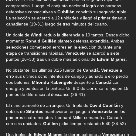
compromiso. Luego, el conjunto nacional logró dos paradas
defensivas consecutivas y
Cubillán
convirtió su segundo triple.
La selección se acercó a 12 unidades y llegó el primer timeout
canadiense (19-31) luego de tres minutos del cuarto.
Un doble de
Windi
redujo la diferencia a 10 tantos. Desde dicho
momento
Ronald Guillén
planteó defensa extendida. Ambas
selecciones cometieron errores en la ejecución durante una
etapa de transiciones rápidas. Venezuela se acercó a siete
puntos (26–33) tras un doble más adicional de
Edwin Mijares
.
No obstante, los últimos 3:25 fueron de
Canadá. Venezuela
erró sus últimos ocho intentos de campo y aunado a ello perdió
dos balones.
Mfiondu Kabengele
despertó a
Canadá
con
energía y puntos en la pintura. Un 8-0 de cierre se reflejó en 15
puntos de diferencia al descanso (26-41).
El ritmo aumentó de arranque. Un triple de
David Cubillán
y
dobles de
Sifontes
mantuvieron en juego a
Venezuela
en los
primeros cuatro minutos. Leonard Miller comandó a Canadá
con seis unidades.
Guillén
pidió tiempo restando 5:40 (34-52).
Dos triples de
Edwin Mijares
le dieron oxígeno a
Venezuela
en