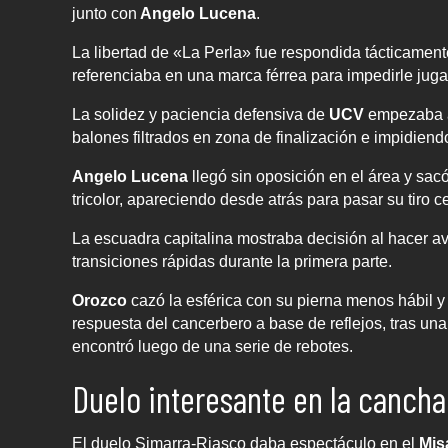
junto con
Angelo Lucena
.
La libertad de «La Perla» fue respondida tácticamen
referenciaba en una marca férrea para impedirle jugar
La solidez y paciencia defensiva de
UCV
empezaba a 
balones filtrados en zona de finalización e impidiend
Angelo Lucena
llegó sin oposición en el área y sa
tricolor, apareciendo desde atrás para pasar su tiro c
La escuadra capitalina mostraba decisión al hacer ava
transiciones rápidas durante la primera parte.
Orozco
cazó la esférica con su pierna menos hábil y 
respuesta del cancerbero a base de reflejos, tras una
encontró luego de una serie de rebotes.
Duelo interesante en la cancha
El duelo Simarra-Riasco daba espectáculo en el
Mis