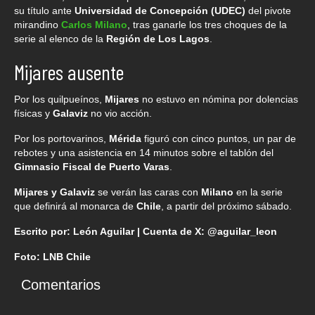
su título ante
Universidad de Concepción (UDEC)
del pivote
mirandino
Carlos Milano
, tras ganarle los tres choques de la
serie al elenco de la
Región de Los Lagos
.
Mijares ausente
Por los quilpueínos,
Mijares
no estuvo en nómina por dolencias
físicas y
Galaviz
no vio acción.
Por los portovarinos,
Mérida
figuró con cinco puntos, un par de
rebotes y una asistencia en 14 minutos sobre el tablón del
Gimnasio Fiscal de Puerto Varas
.
Mijares y Galaviz
se verán las caras con
Milano
en la serie
que definirá al monarca de
Chile
, a partir del próximo sábado.
Escrito por: León Aguilar | Cuenta de X: @aguilar_leon
Foto: LNB Chile
Comentarios