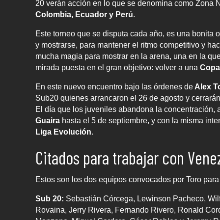
20 verán acción en lo que se denomina como Zona Nort
Colombia, Ecuador y Perú
.
Este torneo que se disputa cada año, es una bonita 
y mostrarse, para mantener el ritmo competitivo y h
mucha magia para mostrar en la arena, una en la qu
mirada puesta en el gran objetivo: volver a una
Copa
En este nuevo encuentro bajo las órdenes de
Alex T
Sub20 quienes arrancaron el 26 de agosto y cerrará
El día que los juveniles abandona la concentración, 
Guaira
hasta el 5 de septiembre, y con la misma int
Liga Evolución
.
Citados para trabajar con Vene
Estos son los dos equipos convocados por Toro para
Sub 20:
Sebastián Córcega, Lewinson Pacheco, Wilfr
Rovaina, Jerry Rivera, Fernando Rivero, Ronald Cor