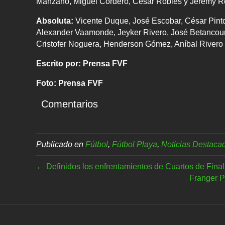
Manzano, Miguel Cordero, César Robles y Jeremy R
Absoluta:
Vicente Duque, José Escobar, César Pint
Alexander Vaamonde, Jeyker Rivero, José Betancou
Cristofer Noguera, Henderson Gómez, Aníbal Rivero
Escrito por: Prensa FVF
Foto: Prensa FVF
Comentarios
Publicado en
Fútbol
,
Fútbol Playa
,
Noticias Destaca
← Definidos los enfrentamientos de Cuartos de Fin
Franger P