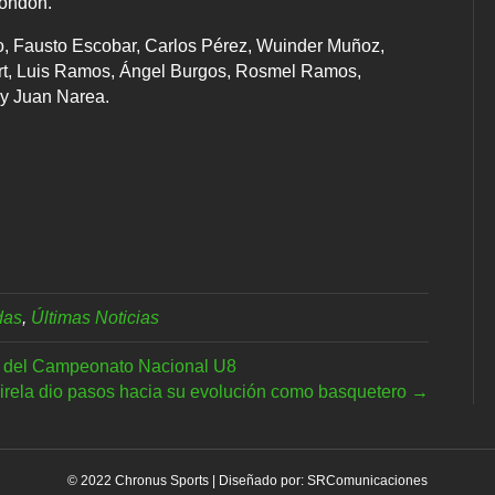
ondón.
o, Fausto Escobar, Carlos Pérez, Wuinder Muñoz,
rt, Luis Ramos, Ángel Burgos, Rosmel Ramos,
 y Juan Narea.
das
,
Últimas Noticias
al del Campeonato Nacional U8
irela dio pasos hacia su evolución como basquetero →
© 2022 Chronus Sports | Diseñado por:
SRComunicaciones