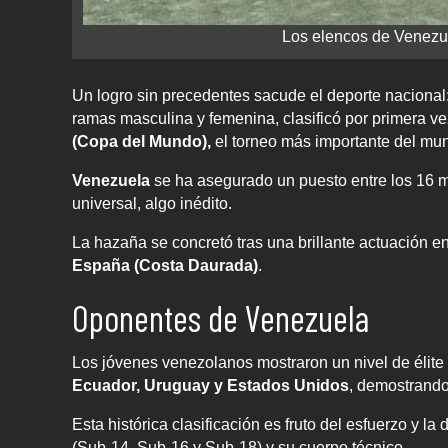
Los elencos de Venezue
Un logro sin precedentes sacude el deporte nacional:
ramas masculina y femenina, clasificó por primera vez
(Copa del Mundo),
el torneo más importante del mund
Venezuela
se ha asegurado un puesto entre los 16 m
universal, algo inédito.
La hazaña se concretó tras una brillante actuación en
España (Costa Daurada)
.
Oponentes de Venezuela
Los jóvenes venezolanos mostraron un nivel de élite 
Ecuador, Uruguay y Estados Unidos
, demostrando
Esta histórica clasificación es fruto del esfuerzo y la
(Sub-14, Sub-16 y Sub-18) y su cuerpo técnico.