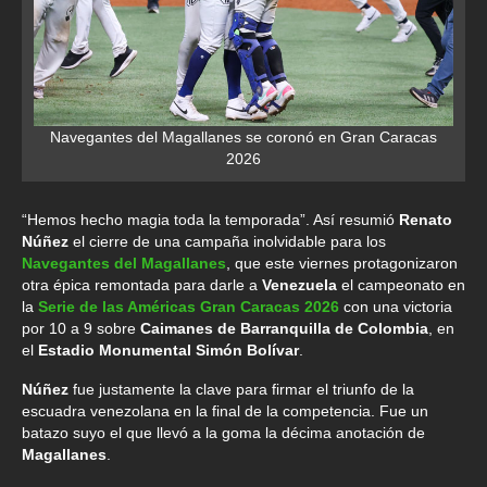
Navegantes del Magallanes se coronó en Gran Caracas
2026
“Hemos hecho magia toda la temporada”. Así resumió
Renato
Núñez
el cierre de una campaña inolvidable para los
Navegantes del Magallanes
, que este viernes protagonizaron
otra épica remontada para darle a
Venezuela
el campeonato en
la
Serie de las Américas Gran Caracas 2026
con una victoria
por 10 a 9 sobre
Caimanes de Barranquilla de Colombia
, en
el
Estadio Monumental Simón Bolívar
.
Núñez
fue justamente la clave para firmar el triunfo de la
escuadra venezolana en la final de la competencia. Fue un
batazo suyo el que llevó a la goma la décima anotación de
Magallanes
.