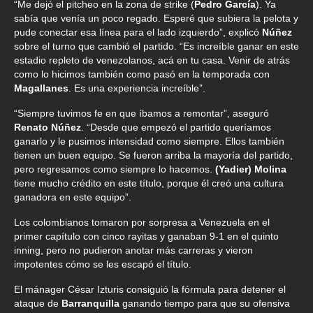
“Me dejó el pitcheo en la zona de strike (
Pedro García
). Ya
sabía que venía un poco regado. Esperé que subiera la pelota y
pude conectar esa línea para el lado izquierdo”, explicó
Núñez
sobre el turno que cambió el partido. “Es increíble ganar en este
estadio repleto de venezolanos, acá en tu casa. Venir de atrás
como lo hicimos también como pasó en la temporada con
Magallanes
. Es una experiencia increíble”.
“Siempre tuvimos fe en que íbamos a remontar”, aseguró
Renato Núñez
. “Desde que empezó el partido queríamos
ganarlo y le pusimos intensidad como siempre. Ellos también
tienen un buen equipo. Se fueron arriba la mayoría del partido,
pero regresamos como siempre lo hacemos.
(Yadier) Molina
tiene mucho crédito en este título, porque él creó una cultura
ganadora en este equipo”.
Los colombianos tomaron por sorpresa a Venezuela en el
primer capítulo con cinco rayitas y ganaban 9-1 en el quinto
inning, pero no pudieron anotar más carreras y vieron
impotentes cómo se les escapó el título.
El mánager César Izturis consiguió la fórmula para detener el
ataque de
Barranquilla
ganando tiempo para que su ofensiva