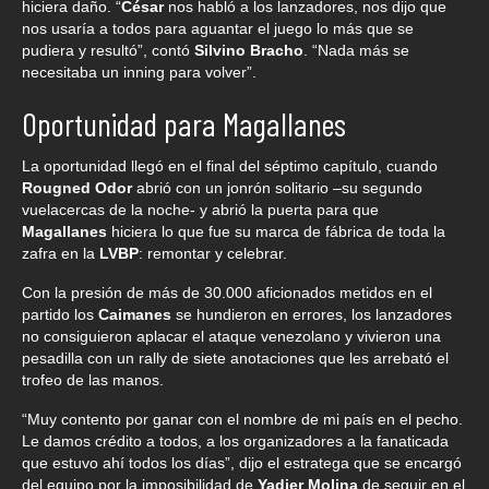
hiciera daño. “
César
nos habló a los lanzadores, nos dijo que
nos usaría a todos para aguantar el juego lo más que se
pudiera y resultó”, contó
Silvino Bracho
. “Nada más se
necesitaba un inning para volver”.
Oportunidad para Magallanes
La oportunidad llegó en el final del séptimo capítulo, cuando
Rougned Odor
abrió con un jonrón solitario –su segundo
vuelacercas de la noche- y abrió la puerta para que
Magallanes
hiciera lo que fue su marca de fábrica de toda la
zafra en la
LVBP
: remontar y celebrar.
Con la presión de más de 30.000 aficionados metidos en el
partido los
Caimanes
se hundieron en errores, los lanzadores
no consiguieron aplacar el ataque venezolano y vivieron una
pesadilla con un rally de siete anotaciones que les arrebató el
trofeo de las manos.
“Muy contento por ganar con el nombre de mi país en el pecho.
Le damos crédito a todos, a los organizadores a la fanaticada
que estuvo ahí todos los días”, dijo el estratega que se encargó
del equipo por la imposibilidad de
Yadier Molina
de seguir en el