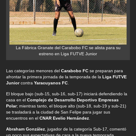
La Fábrica Granate del Carabobo FC se alista para su
estreno en Liga FUTVE Junior
Las categorías menores del
Carabobo FC
se preparan para
afrontar la primera jornada de la temporada de la
Liga FUTVE
Junior
contra
Yaracuyanos FC
.
El bloque bajo (sub-15, sub-16, sub-17) iniciará defendiendo la
casa en el
Complejo de Desarrollo Deportivo Empresas
Polar
; mientras tanto, el bloque alto (sub-18, sub-19 y sub-21)
se trasladará a la ciudad de San Felipe para jugar sus
encuentros en el
CNAR Evelio Hernández
.
Abraham González
, jugador de la categoría Sub-17, comentó
un poco sus expectativas de cara a la nueva temporada.