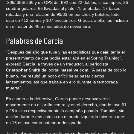
.286/.356/.536 y un OPS de .892 con 22 dobles, cinco triples, 26
cuadrangulares, 66 llevadas al plato, 78 anotadas, 17 bases
robadas y una relación de 99/33 en ponches y boletos, todo
esto en 412 turnos y 107 encuentros. Gracias a ello, fue incluido
en el roster de 40 a mediados de noviembre.
Palabras de García
“Después del año que tuve y las estadísticas que dejé, tenía el
presentimiento de que podía estar acá en el Spring Training”,
expresó García, a través de un traductor, al periodista
Cristopher Smith
del portal
masslive.com
. “A pesar de todo lo
bueno, me resultó un poco difícil dejar pasar ciertos
lanzamientos, así que trabajé en ello durante la temporada
muerta”.
En cuanto a la defensiva, García puede desenvolverse
mayormente en el jardín central y en el derecho, donde tuvo 61
y 28 inicios respectivamente la campaña pasada. También, vio
acción durante dos cotejos en el prado izquierdo mientras que
en 16 estuvo como bateador designado.
Tal fue el impacto ocasionado por su desempeño, que al inicio