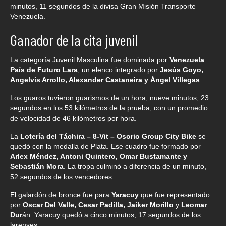
minutos, 11 segundos de la divisa Gran Misión Transporte
Venezuela.
Ganador de la cita juvenil
La categoría Juvenil Masculina fue dominada por
Venezuela
País de Futuro Lara
, un elenco integrado por
Jesús Goyo,
Angelvis Arrollo, Alexander Castaneira y Ángel Villegas
.
Los guaros tuvieron guarismos de un hora, nueve minutos, 23
segundos en los 53 kilómetros de la prueba, con un promedio
de velocidad de 46 kilómetros por hora.
La
Lotería del Táchira – 8-Vit – Osorio Group City Bike
se
quedó con la medalla de Plata. Ese cuadro fue formado por
Arlex Méndez, Antoni Quintero, Omar Bustamante y
Sebastián Mora
. La tropa culminó a diferencia de un minuto,
52 segundos de los vencedores.
El galardón de bronce fue para
Yaracuy
que fue representado
por
Oscar Del Valle, Cesar Padilla, Jaiker Morillo
y
Leomar
Dur
án. Yaracuy quedó a cinco minutos, 17 segundos de los
larenses.