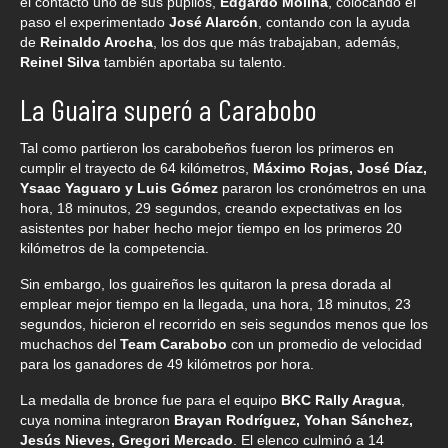
el contacto uno de sus pupilos,
Edgardo Molina
, colocando el
paso el experimentado
José Alarcón
, contando con la ayuda
de
Reinaldo Arocha
, los dos que más trabajaban, además,
Reinel Silva
también aportaba su talento.
La Guaira superó a Carabobo
Tal como partieron los carabobeños fueron los primeros en
cumplir el trayecto de 64 kilómetros,
Máximo Rojas, José Díaz,
Ysaac Yaguaro y Luis Gómez
pararon los cronómetros en una
hora, 18 minutos, 29 segundos, creando expectativas en los
asistentes por haber hecho mejor tiempo en los primeros 20
kilómetros de la competencia.
Sin embargo, los guaireños les quitaron la presa dorada al
emplear mejor tiempo en la llegada, una hora, 18 minutos, 23
segundos, hicieron el recorrido en seis segundos menos que los
muchachos del
Team Carabobo
con un promedio de velocidad
para los ganadores de 49 kilómetros por hora.
La medalla de bronce fue para el equipo
BKC Rally Aragua
,
cuya nomina integraron
Brayan Rodríguez, Yohan Sánchez,
Jesús Nieves, Gregori Mercado
. El elenco culminó a 14