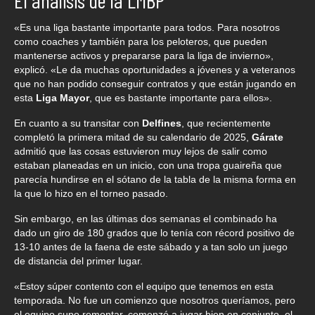
El análisis de la LMBP
«Es una liga bastante importante para todos. Para nosotros
como coaches y también para los peloteros, que pueden
mantenerse activos y prepararse para la liga de invierno»,
explicó. «Le da muchas oportunidades a jóvenes y a veteranos
que no han podido conseguir contratos y que están jugando en
esta
Liga Mayor
, que es bastante importante para ellos».
En cuanto a su transitar con
Delfines
, que recientemente
completó la primera mitad de su calendario de 2025,
Gárate
admitió que las cosas estuvieron muy lejos de salir como
estaban planeadas en un inicio, con una tropa guaireña que
parecía hundirse en el sótano de la tabla de la misma forma en
la que lo hizo en el torneo pasado.
Sin embargo, en las últimas dos semanas el combinado ha
dado un giro de 180 grados que lo tenía con récord positivo de
13-10 antes de la faena de este sábado y a tan solo un juego
de distancia del primer lugar.
«Estoy súper contento con el equipo que tenemos en esta
temporada. No fue un comienzo que nosotros queríamos, pero
el equipo supo remontar, comenzó a jugar bien en conjunto, el