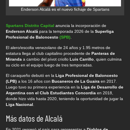
Enderson Alcalá es el nuevo fichaje de Spartans
Spartans Distrito Capital
anuncia la incorporación de
Enderson Alcalá
para la temporada 2026 de la
Superliga
Profesional de Baloncesto
(SPB)
.
El alero/escolta venezolano de 24 años y 1.95 metros de
estatura llega al club capitalino procedente de
Panteras de
Miranda
a cambio del pívot criollo
Luis Carrillo
, quien culmina
su ciclo en el equipo luego de tres temporadas.
El caraqueño debutó en la
Liga Profesional de Baloncesto
(LPB)
a los 16 años con
Bucaneros de La Guaira
en 2017.
Luego tuvo su primera experiencia en la
Liga de Desarrollo de
Argentina con el Club Estudiantes Concordia
en 2018,
donde hizo vida hasta 2020, teniendo la oportunidad de jugar la
Liga Nacional
.
Más datos de Alcalá
En 2021 regresó al país para representar a
Diablos de