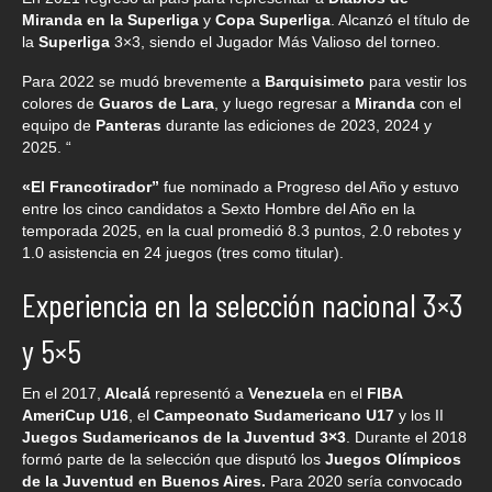
Miranda en la Superliga
y
Copa Superliga
. Alcanzó el título de
la
Superliga
3×3, siendo el Jugador Más Valioso del torneo.
Para 2022 se mudó brevemente a
Barquisimeto
para vestir los
colores de
Guaros de Lara
, y luego regresar a
Miranda
con el
equipo de
Panteras
durante las ediciones de 2023, 2024 y
2025. “
«El Francotirador”
fue nominado a Progreso del Año y estuvo
entre los cinco candidatos a Sexto Hombre del Año en la
temporada 2025, en la cual promedió 8.3 puntos, 2.0 rebotes y
1.0 asistencia en 24 juegos (tres como titular).
Experiencia en la selección nacional 3×3
y 5×5
En el 2017,
Alcalá
representó a
Venezuela
en el
FIBA
AmeriCup U16
, el
Campeonato Sudamericano U17
y los II
Juegos Sudamericanos de la Juventud 3×3
. Durante el 2018
formó parte de la selección que disputó los
Juegos Olímpicos
de la Juventud en Buenos Aires.
Para 2020 sería convocado