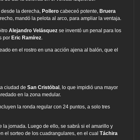
re desde la derecha,
Pollero
cabeceó potente,
Bruera
recho, mandó la pelota al arco, para ampliar la ventaja.
itro
Alejandro Velásquez
se inventó un penal para los
és por
Eric Ramírez
.
eado en el rostro en una acción ajena al balón, que el
 la ciudad de
San Cristóbal
, lo que impidió una mayor
 enredado en la zona medular.
cluyen la ronda regular con 24 puntos, a solo tres
la jornada. Luego de ello, se sabrá si el amarillo y
n el sorteo de los cuadrangulares, en el cual
Táchira