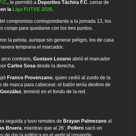
F.C
.
, le permitió a
Deportivo Táchira F.C
. cerrar de
 en la
Liga FUTVE 2026
.
del compromiso correspondiente a la jornada 13, los
o coraje para quedarse con los tres puntos.
ron la pelota, aunque sin generar peligro, los de casa
 manera temprana el marcador.
 arco contrario,
Gustavo Lozano
abrió el marcador
 por
Carlos Sosa
desde la derecha.
cipó
Franco Provenzano
, quien cedió al zurdo de la
re de marca para cabecear; el balón tenía destino de
 González
, terminó en el fondo de la red.
ra seguida y tuvo remates de
Brayan Palmezano
al
as Bruera
, mientras que al 26’,
Pollero
sacó un
 de dar la esférica en el vertical izquierdo.