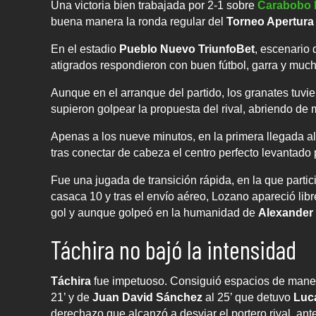
Una victoria bien trabajada por 2-1 sobre
Carabobo 
buena manera la ronda regular del
Torneo Apertura
En el estadio
Pueblo Nuevo TriunfoBet
, escenario 
atigrados respondieron con buen fútbol, garra y much
Aunque en el arranque del partido, los granates tuvie
supieron golpear la propuesta del rival, abriendo de
Apenas a los nueve minutos, en la primera llegada al
tras conectar de cabeza el centro perfecto levantado
Fue una jugada de transición rápida, en la que parti
casaca 10 y tras el envío aéreo, Lozano apareció lib
gol y aunque golpeó en la humanidad de
Alexander
Táchira no bajó la intensidad
Táchira
fue impetuoso. Consiguió espacios de mane
21’ y de
Juan David Sánchez
al 25’ que detuvo
Luc
derechazo que alcanzó a desviar el portero rival, antes