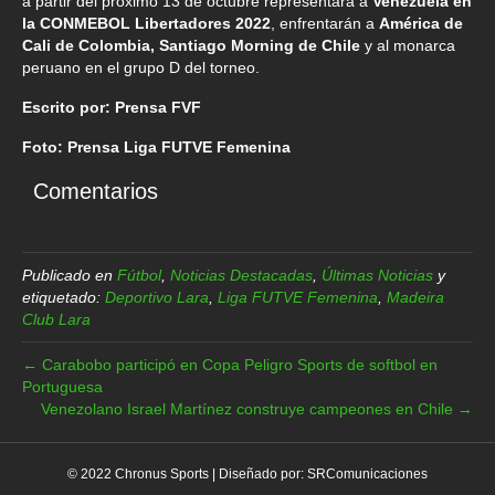
a partir del próximo 13 de octubre representará a
Venezuela en
la CONMEBOL Libertadores 2022
, enfrentarán a
América de
Cali de Colombia, Santiago Morning de Chile
y al monarca
peruano en el grupo D del torneo.
Escrito por: Prensa FVF
Foto: Prensa Liga FUTVE Femenina
Comentarios
Publicado en
Fútbol
,
Noticias Destacadas
,
Últimas Noticias
y
etiquetado:
Deportivo Lara
,
Liga FUTVE Femenina
,
Madeira
Club Lara
← Carabobo participó en Copa Peligro Sports de softbol en
Portuguesa
Venezolano Israel Martínez construye campeones en Chile →
© 2022 Chronus Sports | Diseñado por:
SRComunicaciones