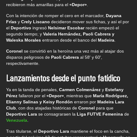
recibieron más amarillas para el
«Depor»
.
Con la intención de romper el cero en el marcador,
Dayana
Frías
y
Crely Liscano
decidieron mover sus fichas, y así el por
el
Deportivo
ingresó
Nelsimar Escobar
recién empezó el
segundo tiempo; y
Valeria Hernández, Paoli Cabrera y
Waleska Morales
entraron desde el banco del
Madeira
.
Coronel
se convirtió en la heroína una vez más al atajar dos
disparos peligrosos de
Paoli Cabrera
al 58′ y 60′,
respectivamente.
Lanzamientos desde el punto fatídico
Ya en la tanda de penales,
Carmen Colmenárez
y
Estefany
Pérez
fallaron por el
«Depor»
, mientras que
María Rodríguez,
Elianny Salinas y Keisy Rondón
erraron por
Madeira Lara
Club
, con dos atajadas históricas de
Coronel
para que
Deportivo Lara
se consagraraen la
Liga FUTVE Femenina
de
Venezuela
.
Tras titularse, el
Deportivo Lara
mantiene el foco en la cancha,