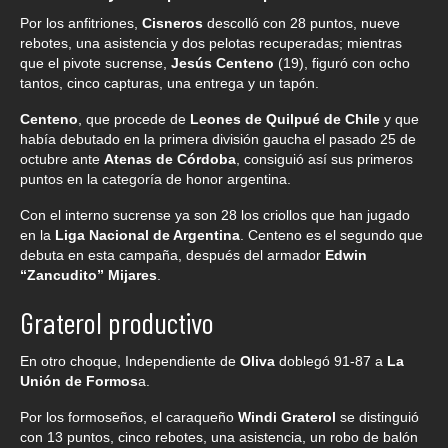
Por los anfitriones,
Cisneros
descolló con 28 puntos, nueve
rebotes, una asistencia y dos pelotas recuperadas; mientras
que el pivote sucrense,
Jesús Centeno
(19), figuró con ocho
tantos, cinco capturas, una entrega y un tapón.
Centeno
, que procede de
Leones de Quilpué de Chile
y que
había debutado en la primera división gaucha el pasado 25 de
octubre ante
Atenas de Córdoba
, consiguió así sus primeros
puntos en la categoría de honor argentina.
Con el interno sucrense ya son 28 los criollos que han jugado
en la
Liga Nacional de Argentina
. Centeno es el segundo que
debuta en esta campaña, después del armador
Edwin
“Zancudito” Mijares
.
Graterol productivo
En otro choque, Independiente de
Oliva
doblegó 91-87 a
La
Unión de Formos
a.
Por los formoseños, el caraqueño
Windi Graterol
se distinguió
con 13 puntos, cinco rebotes, una asistencia, un robo de balón