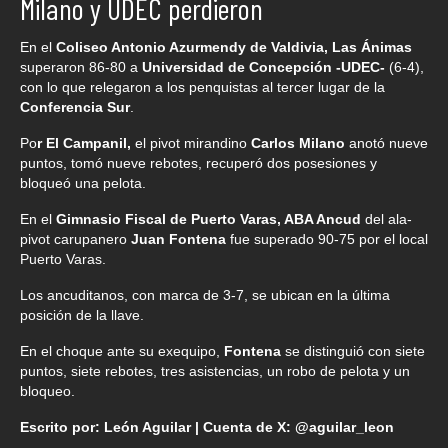
Milano y UDEC perdieron
En el
Coliseo Antonio Azurmendy de Valdivia, Las Ánimas
superaron 86-80 a
Universidad de Concepción -UDEC-
(6-4),
con lo que relegaron a los penquistas al tercer lugar de la
Conferencia Sur
.
Po
r El Campanil,
el pivot mirandino
Carlos Milano
anotó nueve
puntos, tomó nueve rebotes, recuperó dos posesiones y
bloqueó una pelota.
En el
Gimnasio Fiscal de Puerto Varas, ABA Ancud
del ala-
pivot carupanero
Juan Fontena
fue superado 90-75 por el local
Puerto Varas.
Los ancuditanos, con marca de 3-7, se ubican en la última
posición de la llave.
En el choque ante su exequipo,
Fontena
se distinguió con siete
puntos, siete rebotes, tres asistencias, un robo de pelota y un
bloqueo.
Escrito por: León Aguilar | Cuenta de X: @aguilar_leon