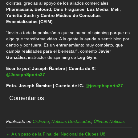
ciclistas, gracias al apoyo de los aliados comerciales
Pharmasana, Belourd, Dino Fragance, Luz Media, Meli,
Yurietto Sushi y Centro Médico de Consultas
Especializadas (CEIM)
.
“Invito a toda la población a que se sume al spinning porque es
algo que transforma vidas. A la gente la ayuda a sentir bien por
dentro y por fuera. Es un entrenamiento muy completo, que
cambia realidades para el bienestar”, comentó
Javier
González,
instructor de spinning de
Leg Gym
.
Escrito por: Joseph Ñambre | Cuenta de X:
@JosephSports27
Foto: Joseph Ñambre | Cuenta de IG:
@josephsports27
Comentarios
Publicado en
Ciclismo
,
Noticias Destacadas
,
Últimas Noticias
← A un paso de la Final del Nacional de Clubes U8