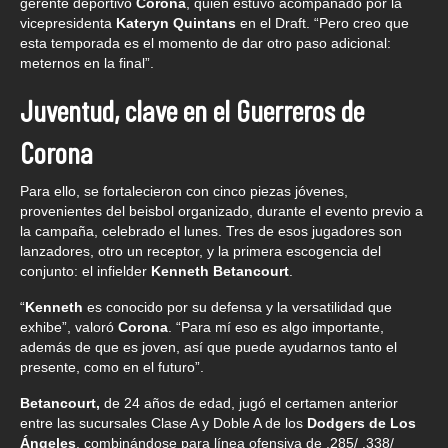
gerente deportivo
Corona
, quien estuvo acompañado por la
vicepresidenta
Kateryn Quintans
en el Draft. “Pero creo que
esta temporada es el momento de dar otro paso adicional:
meternos en la final”.
Juventud, clave en el Guerreros de
Corona
Para ello, se fortalecieron con cinco piezas jóvenes,
provenientes del beisbol organizado, durante el evento previo a
la campaña, celebrado el lunes. Tres de esos jugadores son
lanzadores, otro un receptor, y la primera escogencia del
conjunto: el infielder
Kenneth Betancourt
.
“
Kenneth
es conocido por su defensa y la versatilidad que
exhibe”, valoró
Corona
. “Para mí eso es algo importante,
además de que es joven, así que puede ayudarnos tanto el
presente, como en el futuro”.
Betancourt,
de 24 años de edad, jugó el certamen anterior
entre las sucursales Clase A y Doble A de los
Dodgers de Los
Ángeles
, combinándose para línea ofensiva de .285/ .338/