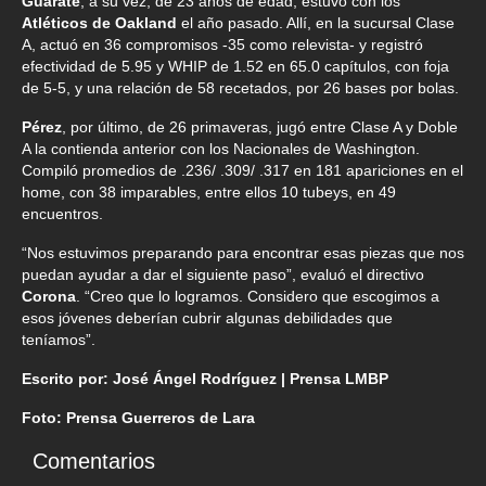
Guárate
, a su vez, de 23 años de edad, estuvo con los
Atléticos de Oakland
el año pasado. Allí, en la sucursal Clase
A, actuó en 36 compromisos -35 como relevista- y registró
efectividad de 5.95 y WHIP de 1.52 en 65.0 capítulos, con foja
de 5-5, y una relación de 58 recetados, por 26 bases por bolas.
Pérez
, por último, de 26 primaveras, jugó entre Clase A y Doble
A la contienda anterior con los Nacionales de Washington.
Compiló promedios de .236/ .309/ .317 en 181 apariciones en el
home, con 38 imparables, entre ellos 10 tubeys, en 49
encuentros.
“Nos estuvimos preparando para encontrar esas piezas que nos
puedan ayudar a dar el siguiente paso”, evaluó el directivo
Corona
. “Creo que lo logramos. Considero que escogimos a
esos jóvenes deberían cubrir algunas debilidades que
teníamos”.
Escrito por: José Ángel Rodríguez | Prensa LMBP
Foto: Prensa Guerreros de Lara
Comentarios