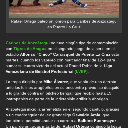
Rafael Ortega bateó un jonrón para Caribes de Anzoátegui
en Puerto La Cruz
Caribes de Anzoátegui
no tuvo ningún tipo de contemplación
con
Tigres de Aragua
en el segundo juego de la serie en el
estadio
Alfonso “Chico” Carrasquel de Puerto La Cruz
este
martes, cuando los vapuleó con marcador final de 12-4 para
sumar su cuarta victoria del actual Round Robin de la
Liga
Venezolana de Béisbol Profesional
(LVBP)
.
La tropa dirigida por
Mike Álvarez
, que venía de una derrota
ante los felinos aragüeños en su encuentro previo, se desquitó
a lo grande contra un pitcheo bengalí que recibió hasta 19
inatrapables de parte de la indetenible artillería aborigen.
Anzoátegui inició la arremetida en el segundo capítulo, gracias
a un cuadrangular del ex grandeliga
Oswaldo Arcia
, que
también le permitió anotar en carrera a
Balbino Fuenmayor
.
Un par de entradas más tarde,
Rafael Ortega
continuó la fiesta