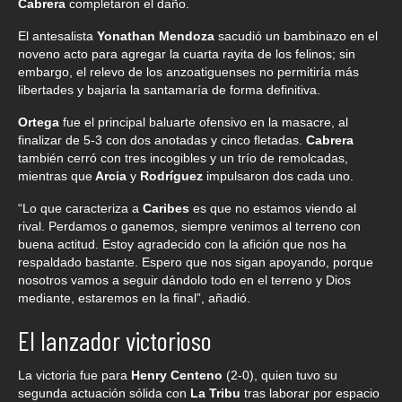
Cabrera
completaron el daño.
El antesalista
Yonathan Mendoza
sacudió un bambinazo en el
noveno acto para agregar la cuarta rayita de los felinos; sin
embargo, el relevo de los anzoatiguenses no permitiría más
libertades y bajaría la santamaría de forma definitiva.
Ortega
fue el principal baluarte ofensivo en la masacre, al
finalizar de 5-3 con dos anotadas y cinco fletadas.
Cabrera
también cerró con tres incogibles y un trío de remolcadas,
mientras que
Arcia
y
Rodríguez
impulsaron dos cada uno.
“Lo que caracteriza a
Caribes
es que no estamos viendo al
rival. Perdamos o ganemos, siempre venimos al terreno con
buena actitud. Estoy agradecido con la afición que nos ha
respaldado bastante. Espero que nos sigan apoyando, porque
nosotros vamos a seguir dándolo todo en el terreno y Dios
mediante, estaremos en la final”, añadió.
El lanzador victorioso
La victoria fue para
Henry Centeno
(2-0), quien tuvo su
segunda actuación sólida con
La Tribu
tras laborar por espacio