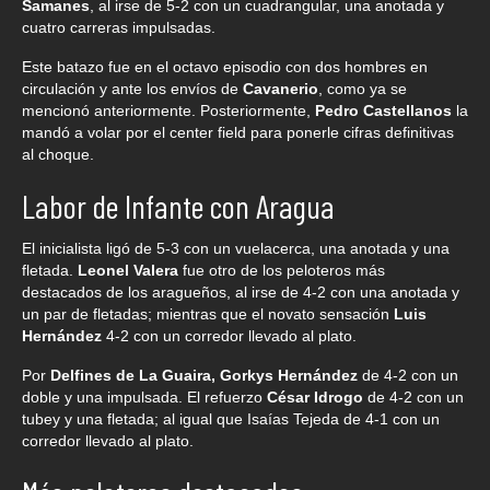
Samanes
, al irse de 5-2 con un cuadrangular, una anotada y
cuatro carreras impulsadas.
Este batazo fue en el octavo episodio con dos hombres en
circulación y ante los envíos de
Cavanerio
, como ya se
mencionó anteriormente. Posteriormente,
Pedro Castellanos
la
mandó a volar por el center field para ponerle cifras definitivas
al choque.
Labor de Infante con Aragua
El inicialista ligó de 5-3 con un vuelacerca, una anotada y una
fletada.
Leonel Valera
fue otro de los peloteros más
destacados de los aragueños, al irse de 4-2 con una anotada y
un par de fletadas; mientras que el novato sensación
Luis
Hernández
4-2 con un corredor llevado al plato.
Por
Delfines de La Guaira, Gorkys Hernández
de 4-2 con un
doble y una impulsada. El refuerzo
César Idrogo
de 4-2 con un
tubey y una fletada; al igual que Isaías Tejeda de 4-1 con un
corredor llevado al plato.