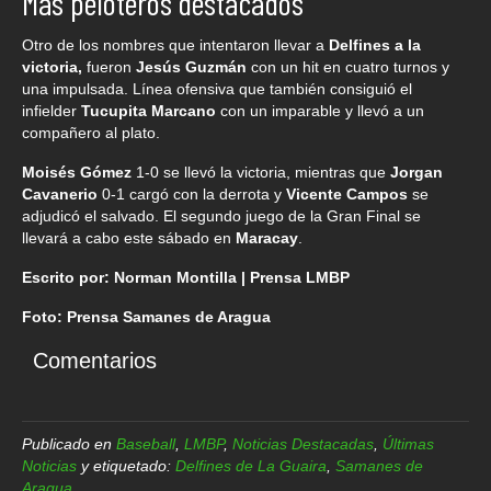
Más peloteros destacados
Otro de los nombres que intentaron llevar a
Delfines a la
victoria,
fueron
Jesús Guzmán
con un hit en cuatro turnos y
una impulsada. Línea ofensiva que también consiguió el
infielder
Tucupita Marcano
con un imparable y llevó a un
compañero al plato.
Moisés Gómez
1-0 se llevó la victoria, mientras que
Jorgan
Cavanerio
0-1 cargó con la derrota y
Vicente Campos
se
adjudicó el salvado. El segundo juego de la Gran Final se
llevará a cabo este sábado en
Maracay
.
Escrito por: Norman Montilla | Prensa LMBP
Foto: Prensa Samanes de Aragua
Comentarios
Publicado en
Baseball
,
LMBP
,
Noticias Destacadas
,
Últimas
Noticias
y etiquetado:
Delfines de La Guaira
,
Samanes de
Aragua