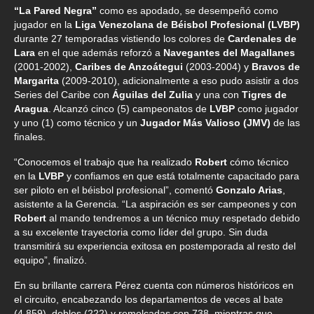
“La Pared Negra”
como es apodado, se desempeñó como
jugador en la
Liga Venezolana de Béisbol Profesional (LVBP)
durante 27 temporadas vistiendo los colores de
Cardenales de
Lara
en el que además reforzó a
Navegantes del Magallanes
(2001-2002),
Caribes de Anzoátegui
(2003-2004) y
Bravos de
Margarita
(2009-2010), adicionalmente a eso pudo asistir a dos
Series del Caribe con
Águilas del Zulia
y una con
Tigres de
Aragua
. Alcanzó cinco (5) campeonatos de
LVBP
como jugador
y uno (1) como técnico y un
Jugador Más Valioso (JMV)
de las
finales.
“Conocemos el trabajo que ha realizado
Robert
cómo técnico
en la
LVBP
y confiamos en que está totalmente capacitado para
ser piloto en el béisbol profesional”, comentó
Gonzalo Arias
,
asistente a la Gerencia. “La aspiración es ser campeones y con
Robert
al mando tendremos a un técnico muy respetado debido
a su excelente trayectoria como líder del grupo. Sin duda
transmitirá su experiencia exitosa en postemporada al resto del
equipo”, finalizó.
En su brillante carrera Pérez cuenta con números históricos en
el circuito, encabezando los departamentos de veces al bate
(4.859), dobles (222) y remolcadas con 738, mientras que