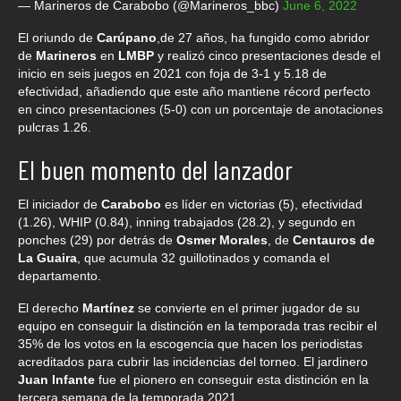
— Marineros de Carabobo (@Marineros_bbc)
June 6, 2022
El oriundo de
Carúpano
,de 27 años, ha fungido como abridor
de
Marineros
en
LMBP
y realizó cinco presentaciones desde el
inicio en seis juegos en 2021 con foja de 3-1 y 5.18 de
efectividad, añadiendo que este año mantiene récord perfecto
en cinco presentaciones (5-0) con un porcentaje de anotaciones
pulcras 1.26.
El buen momento del lanzador
El iniciador de
Carabobo
es líder en victorias (5), efectividad
(1.26), WHIP (0.84), inning trabajados (28.2), y segundo en
ponches (29) por detrás de
Osmer Morales
, de
Centauros de
La Guaira
, que acumula 32 guillotinados y comanda el
departamento.
El derecho
Martínez
se convierte en el primer jugador de su
equipo en conseguir la distinción en la temporada tras recibir el
35% de los votos en la escogencia que hacen los periodistas
acreditados para cubrir las incidencias del torneo. El jardinero
Juan Infante
fue el pionero en conseguir esta distinción en la
tercera semana de la temporada 2021.