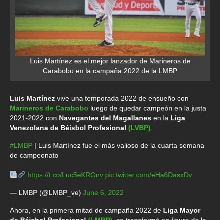
Luis Martínez es el mejor lanzador de Marineros de
Carabobo en la campaña 2022 de la LMBP
Luis Martínez
vive una temporada 2022 de ensueño con
Marineros de Carabobo
luego de quedar campeón en la justa
2021-2022 con
Navegantes del Magallanes
en la
Liga
Venezolana de Béisbol Profesional
(LVBP)
.
#LMBP
| Luis Martínez fue el más valioso de la cuarta semana
de campeonato
https://t.co/Luc5eKRGnv
pic.twitter.com/eHa6DasxDv
— LMBP (@LMBP_ve)
June 6, 2022
Ahora, en la primera mitad de campaña 2022 de
Liga Mayor
de Béisbol Profesional
(LMBP)
, se transformó en figura de la