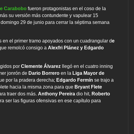
de Carabobo
fueron protagonistas en el coso de la
más su versión más contundente y vapulear 15
 domingo 29 de junio para cerrar la séptima semana
s en el primer tramo apoyados con un cuadrangular d
e
o que remolcó consigo a
Alexfri Plánez y Edgardo
igidos por
Clemente Álvarez
llegó en el cuatro inning
imer jonrón de
Dario Borrero
en la
Liga Mayor de
ue por la pradera derecha;
Edgardo Fermín
se trajo a
lete hacia la misma zona para que
Bryant Flete
para traer dos más.
Anthony Pereira
dio hit,
Roberto
ra ser las figuras ofensivas en ese capítulo para