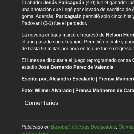
El abridor
Jesús Paricaguán
(4-0) fue el ganador l
una anotación que llegó por elevado de sacrifico de
A
goma. Además,
Paricaguán
permitió sólo cinco hits
Padovani (0-1) fue el perdedor.
La novena entrada marcó el regresó de
Nelson Her
el año pasado con el equipo. Permitió un triple y pon
de hasta 93 millas por hora en lo que fue su regreso o
El lunes se disputaría el juego reprogramado contra
C
estadio
José Bernardo Pérez de Valencia
.
Escrito por: Alejandro Escalante | Prensa Marin
Foto: Wilmer Alvarado | Prensa Marineros de Ca
Comentarios
Publicado en
Baseball
,
Noticias Destacadas
,
Últimas
de Carabobo