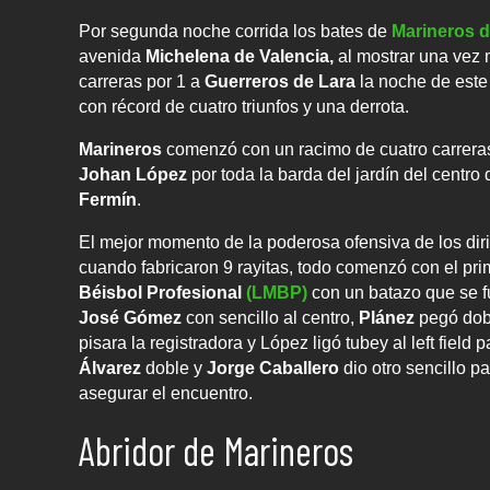
Por segunda noche corrida los bates de
Marineros 
avenida
Michelena de Valencia,
al mostrar una vez 
carreras por 1 a
Guerreros de Lara
la noche de este
con récord de cuatro triunfos y una derrota.
Marineros
comenzó con un racimo de cuatro carrera
Johan López
por toda la barda del jardín del centr
Fermín
.
El mejor momento de la poderosa ofensiva de los dir
cuando fabricaron 9 rayitas, todo comenzó con el pr
Béisbol Profesional
(LMBP)
con un batazo que se f
José Gómez
con sencillo al centro,
Plánez
pegó dob
pisara la registradora y López ligó tubey al left field 
Álvarez
doble y
Jorge Caballero
dio otro sencillo pa
asegurar el encuentro.
Abridor de Marineros