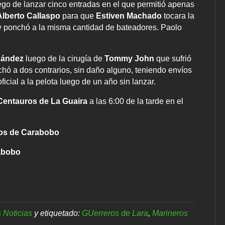
uego de lanzar cinco entradas en el que permitió apenas
lberto Callaspo
para que
Estiven Machado
tocara la
 y ponchó a la misma cantidad de bateadores. Paolo
nández
luego de la cirugía de
Tommy John
que sufrió
chó a dos contrarios, sin daño alguno, teniendo envíos
ficial a la pelota luego de un año sin lanzar.
entauros de La Guaira
a las 6:00 de la tarde en el
eros de Carabobo
rabobo
 Noticias
y etiquetado:
GUerreros de Lara
,
Marineros