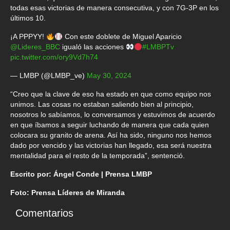
todas esas victorias de manera consecutiva, y con 7G-3P en los
últimos 10.
¡A PPPYY!
Con este doblete de Miguel Aparicio
@Lideres_BBC
igualó las acciones
#LMBPTv
pic.twitter.com/ory9Vd7h74
— LMBP (@LMBP_ve)
May 30, 2024
“Creo que la clave de eso ha estado en que como equipo nos
unimos. Las cosas no estaban saliendo bien al principio,
nosotros lo sabíamos, lo conversamos y estuvimos de acuerdo
en que íbamos a seguir luchando de manera que cada quien
colocara su granito de arena. Así ha sido, ninguno nos hemos
dado por vencido y las victorias han llegado, esa será nuestra
mentalidad para el resto de la temporada”, sentenció.
Escrito por: Ángel Conde | Prensa LMBP
Foto: Prensa Líderes de Miranda
Comentarios