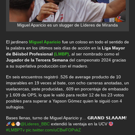
Miguel Aparicio es un slugger de Líderes de Miranda
El jardinero
Miguel Aparicio
fue un coloso en todo el sentido de
la palabra en los últimos seis días de acción en la
Liga Mayor
de Béisbol Profesional
(LMBP)
, al ser nombrado como el
Jugador de la Tercera Semana
del campeonato 2024 gracias
a su superlativa producción con el madero.
En seis encuentros registró .526 de average producto de 10
imparables en 19 veces al bate, con ocho carreras anotadas, un
vuelacercas, siete producidas, .609 en porcentaje de embasado
y 1.609 de OPS, lo que le valió para recibir 12 de los 23 votos
posibles para superar a Yapson Gómez quien le siguió con 4
sufragios.
Bases llenas, turno de Miguel Aparicio y… 𝗚𝗥𝗔𝗡𝗗 𝗦𝗟𝗔𝗔𝗔𝗠!
@Lideres_BBC
extendió la ventaja en la UCV
#LMBPTv
pic.twitter.com/uCBwFOPvkZ