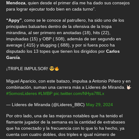
Mendoza
, quien desde el primer día me ha dado sus consejos
para lograr ejecutar todo bien en cada turno”.
“Appy”
, como se le conoce al patrullero, ha sido uno de los
principales baluartes dentro de la ofensiva de la tropa
mirandina, al ser primero en anotadas (18), hits (22),
impulsadas (15) y OBP (.508), además de ser segundo en
average (.415) y slugging (.688), y por si fuera poco ha
disputado los 13 topes que tienen los dirigidos por
Carlos
García
.
¡TRIPLE IMPULSOR!
Miguel Aparicio, con este batazo, impulsa a Antonio Piñero y en
combinación, suman una carrera más a Líderes de Miranda.
#SomosLideres
#LMBP
pic.twitter.com/NHya7flILx
— Líderes de Miranda (@Lideres_BBC)
May 29, 2024
Por otro lado, una de las mejoras notables que ha tenido el
flamante jugador de la semana es la cantidad de extrabases
que ha conectado y la frecuencia con lo que lo ha hecho, ya
cuenta con cuatro dobles, dos triples e igual número de