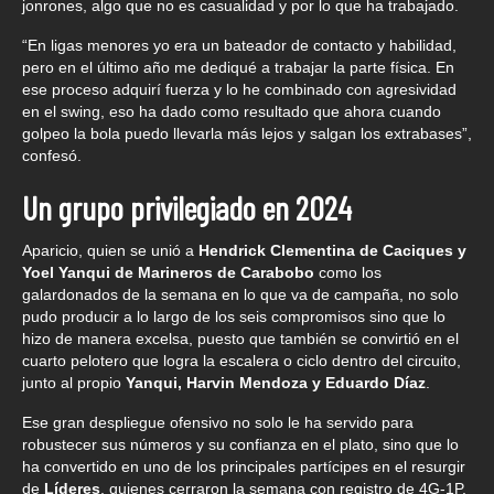
jonrones, algo que no es casualidad y por lo que ha trabajado.
“En ligas menores yo era un bateador de contacto y habilidad,
pero en el último año me dediqué a trabajar la parte física. En
ese proceso adquirí fuerza y lo he combinado con agresividad
en el swing, eso ha dado como resultado que ahora cuando
golpeo la bola puedo llevarla más lejos y salgan los extrabases”,
confesó.
Un grupo privilegiado en 2024
Aparicio, quien se unió a
Hendrick Clementina de Caciques y
Yoel Yanqui de Marineros de Carabobo
como los
galardonados de la semana en lo que va de campaña, no solo
pudo producir a lo largo de los seis compromisos sino que lo
hizo de manera excelsa, puesto que también se convirtió en el
cuarto pelotero que logra la escalera o ciclo dentro del circuito,
junto al propio
Yanqui, Harvin Mendoza y Eduardo Díaz
.
Ese gran despliegue ofensivo no solo le ha servido para
robustecer sus números y su confianza en el plato, sino que lo
ha convertido en uno de los principales partícipes en el resurgir
de
Líderes
, quienes cerraron la semana con registro de 4G-1P,