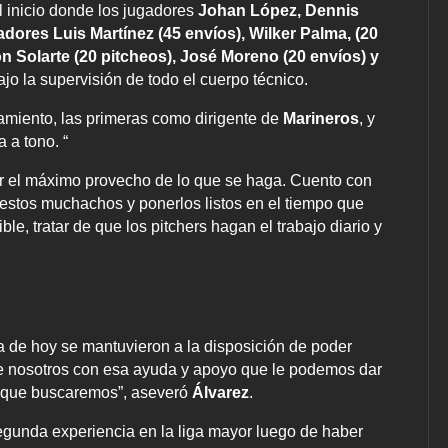
l inicio donde los jugadores
Johan López, Dennis
dores Luis Martínez (45 envíos), Wilker Palma, (20
on Solarte (20 pitcheos), José Moreno (20 envíos) y
jo la supervisión de todo el cuerpo técnico.
namiento, las primeras como dirigente de
Marineros
, y
 a tono. “
car el máximo provecho de lo que se haga. Cuento con
n estos muchachos y ponerlos listos en el tiempo que
e, tratar de que los pitchers hagan el trabajo diario y
ía de hoy se mantuvieron a la disposición de poder
que nosotros con esa ayuda y apoyo que le podemos dar
s que buscaremos”, aseveró
Álvarez
.
segunda experiencia en la liga mayor luego de haber