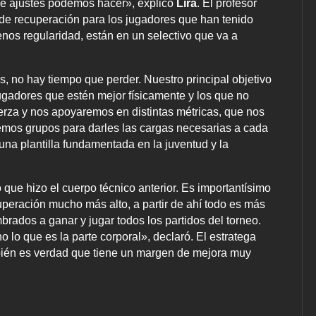
ué ajustes podemos hacer», explicó
Lira
. El profesor
de recuperación para los jugadores que han tenido
nos regularidad, están en un selectivo que va a
, no hay tiempo que perder. Nuestro principal objetivo
jugadores que estén mejor físicamente y los que no
fuerza y nos apoyaremos en distintas métricas, que nos
remos grupos para darles las cargas necesarias a cada
una plantilla fundamentada en la juventud y la
 que hizo el cuerpo técnico anterior. Es importantísimo
peración mucho más alto, a partir de ahí todo es más
mbrados a ganar y jugar todos los partidos del torneo.
 lo que es la parte corporal», declaró. El estratega
bién es verdad que tiene un margen de mejora muy