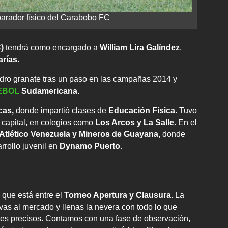
parador físico del Carabobo FC
C)
tendrá como encargado a
William Lira Galíndez
,
arías.
adro granate tras un paso en las campañas 2014 y
EBOL
Sudamericana
.
cas,
donde impartió clases de
Educación Física.
Tuvo
 capital, en colegios como
Los Arcos y La Salle
. En el
Atlético Venezuela y Mineros de Guayana,
donde
rrollo juvenil en
Dynamo Puerto
.
 que está entre el
Torneo Apertura y Clausura
. La
as al mercado y llenas la nevera con todo lo que
tes precisos. Contamos con una fase de observación,