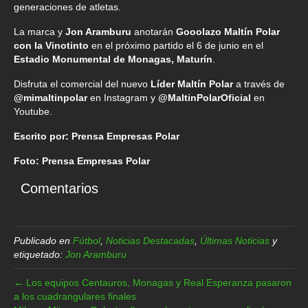
generaciones de atletas.
La marca y
Jon Aramburu
anotarán
Gooolazo Maltín Polar
con la Vinotinto
en el próximo partido el 6 de junio en el
Estadio Monumental de Monagas, Maturín
.
Disfruta el comercial del nuevo
Líder Maltín Polar
a través de
@mimaltinpolar
en Instagram y
@MaltinPolarOficial
en
Youtube.
Escrito por: Prensa Empresas Polar
Foto: Prensa Empresas Polar
Comentarios
Publicado en
Fútbol
,
Noticias Destacadas
,
Últimas Noticias
y
etiquetado:
Jon Aramburu
← Los equipos Centauros, Monagas y Real Esperanza pasaron
a los cuadrangulares finales