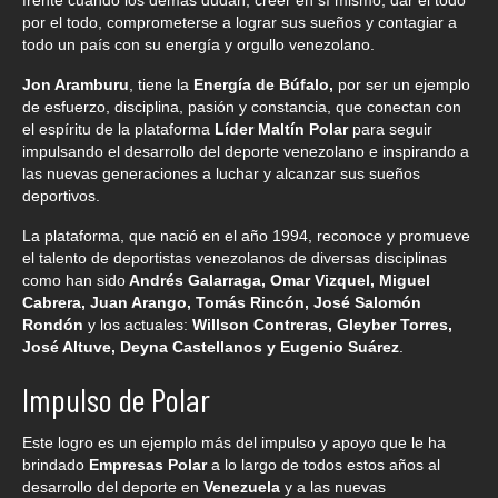
frente cuando los demás dudan, creer en sí mismo, dar el todo
por el todo, comprometerse a lograr sus sueños y contagiar a
todo un país con su energía y orgullo venezolano.
Jon Aramburu
, tiene la
Energía de Búfalo,
por ser un ejemplo
de esfuerzo, disciplina, pasión y constancia, que conectan con
el espíritu de la plataforma
Líder Maltín Polar
para seguir
impulsando el desarrollo del deporte venezolano e inspirando a
las nuevas generaciones a luchar y alcanzar sus sueños
deportivos.
La plataforma, que nació en el año 1994, reconoce y promueve
el talento de deportistas venezolanos de diversas disciplinas
como han sido
Andrés Galarraga, Omar Vizquel, Miguel
Cabrera, Juan Arango, Tomás Rincón, José Salomón
Rondón
y los actuales:
Willson Contreras, Gleyber Torres,
José Altuve, Deyna Castellanos y Eugenio Suárez
.
Impulso de Polar
Este logro es un ejemplo más del impulso y apoyo que le ha
brindado
Empresas Polar
a lo largo de todos estos años al
desarrollo del deporte en
Venezuela
y a las nuevas