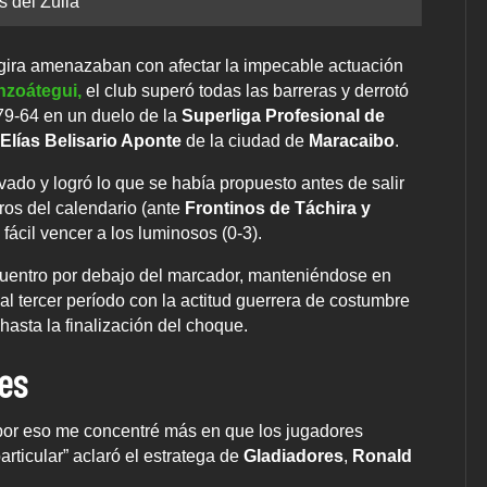
s del Zulia
a gira amenazaban con afectar la impecable actuación
nzoátegui,
el club superó todas las barreras y derrotó
9-64 en un duelo de la
Superliga Profesional de
Elías Belisario Aponte
de la ciudad de
Maracaibo
.
vado y logró lo que se había propuesto antes de salir
ros del calendario (ante
Frontinos de Táchira y
fácil vencer a los luminosos (0-3).
ncuentro por debajo del marcador, manteniéndose en
l tercer período con la actitud guerrera de costumbre
hasta la finalización del choque.
res
por eso me concentré más en que los jugadores
articular” aclaró el estratega de
Gladiadores
,
Ronald