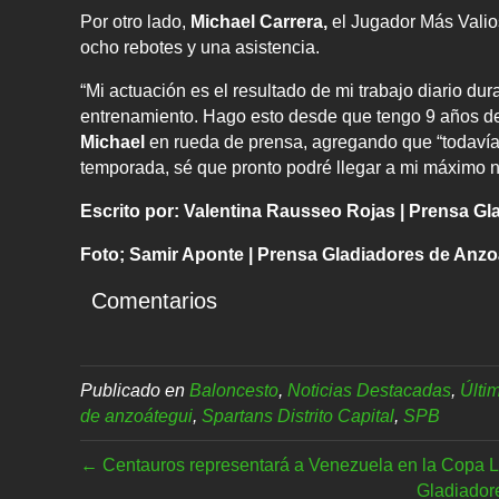
Por otro lado,
Michael Carrera,
el Jugador Más Valios
ocho rebotes y una asistencia.
“Mi actuación es el resultado de mi trabajo diario du
entrenamiento. Hago esto desde que tengo 9 años de
Michael
en rueda de prensa, agregando que “todaví
temporada, sé que pronto podré llegar a mi máximo ni
Escrito por: Valentina Rausseo Rojas | Prensa G
Foto; Samir Aponte | Prensa Gladiadores de Anzo
Comentarios
Publicado en
Baloncesto
,
Noticias Destacadas
,
Últi
de anzoátegui
,
Spartans Distrito Capital
,
SPB
← Centauros representará a Venezuela en la Copa Li
Gladiadore