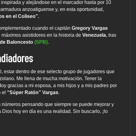
a inspirada y alejándose en el marcador hasta por 10
la armadura anzoatiguense y, en esta oportunidad,
s en el Coliseo”.
complementado cuando el capitán
Gregory Vargas
os máximos asistidores en la historia de
Venezuela
, tras
 de Baloncesto
(SPB)
.
adiadores
ual, estar dentro de ese selecto grupo de jugadores que
ezolano. Me llena de mucha motivación. Tener la
 doy gracias a mi esposa, a mis hijos y a mis padres por
o el
“Súper Ratón” Vargas
.
os números pensando que siempre se puede mejorar y
 Dios hoy en día es una realidad. Sin buscarlo, ¡lo