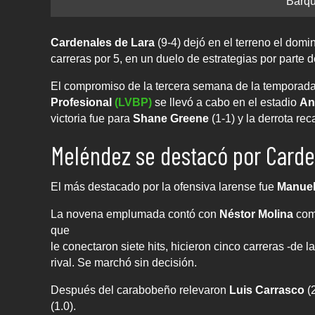
Barqu
Cardenales de Lara
(9-4) dejó en el terreno el dom
carreras por 5, en un duelo de estrategias por parte
El compromiso de la tercera semana de la temporad
Profesional
(LVBP)
se llevó a cabo en el estadio
An
victoria fue para
Shane Greene
(1-1) y la derrota re
Meléndez se destacó por Carde
El más destacado por la ofensiva larense fue
Manuel
La novena emplumada contó con
Néstor Molina
como
que
le conectaron siete hits, hicieron cinco carreras -de 
rival. Se marchó sin decisión.
Después del carabobeño relevaron
Luis Carrasco
(2
(1.0).