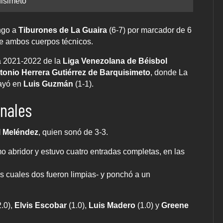
isimeto
ingo a
Tiburones de La Guaira
(6-7) por marcador de 6
 de ambos cuerpos técnicos.
a 2021-2022 de la
Liga Venezolana de Béisbol
tonio Herrera Gutiérrez de Barquisimeto
, donde La
cayó en
Luis Guzmán
(1-1).
nales
 Meléndez
, quien sonó de 3-3.
 abridor y estuvo cuatro entradas completas, en las
las cuales dos fueron limpias- y ponchó a un
.0),
Elvis Escobar
(1.0),
Luis Madero
(1.0) y
Greene