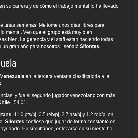
 en su carrera y de cómo el trabajo mental lo ha llevado
e unas semanas. Me tomé unos días libres para
lo mental. Veo que el grupo está muy bien
 bien. La gerencia y el staff están haciendo todas
r un gran año para nosotros”, señaló
Sifontes
.
zuela
 V
enezuela
en la tercera ventana clasificatoria a la
o.
tencias, y fue el segundo jugador venezolano con más
hile-
: 54:01.
rtans
-11.0 pts/pj, 3.5 reb/pj, 2.7 ast/pj y 1.2 rob/pj en
go.
Sifontes
confiesa que jugar de forma constante en
a ayudado. En simultáneo, enfocarse en su mente ha