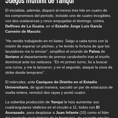
Juegos multihit de Yanqui
El inicialista, además, disparó al menos tres hits en cuatro de
los compromisos del período, incluido uno de cuatro incogibles,
con dos vuelacercas y cinco empujadas el domingo, contra
Delfines de La Guaira
, en el
Estadio Jorge Luis García
Carneiro de Macuto
.
“He venido trabajando en mi bateo. Salgo a cada turno con la
misión de esperar un pitcheo, y he tenido la fortuna de que los
lanzadores me lo envían”, simplificó el oriundo de
Palma
de
Soriano
al departamento de prensa carabobeño tras el triunfo
dominical ante los cetáceos. “En mi primer turno, fui a buscar
una curva, y me la lanzaron, y en el segundo, ataqué la zona de
strike desde temprano”.
El miércoles, ante
Caciques de Distrito en el Estadio
Universitario,
de igual manera, sacudió un par de estacazos de
vuelta entera, remolcó dos rayas y anotó cuatro.
La soberbia producción de
Yanqui
le hizo aumentar sus
cuadrangulares vitalicios en el circuito a 11, todos con
El
Acorazado
, para desplazar a
Juan Infante
(10) como el líder
del apartado en la historia de la franquicia, de acuerdo con los