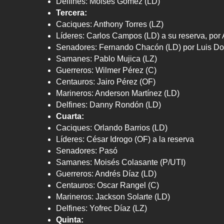
Delfines: Moisés Gómez (LD)
Tercera:
Caciques: Anthony Torres (LZ)
Líderes: Carlos Campos (LD) a su reserva, po
Senadores: Fernando Chacón (LD) por Luis 
Samanes: Pablo Mujica (LZ)
Guerreros: Wilmer Pérez (C)
Centauros: Jairo Pérez (OF)
Marineros: Anderson Martínez (LD)
Delfines: Danny Rondón (LD)
Cuarta:
Caciques: Orlando Barrios (LD)
Líderes: César Idrogo (OF) a la reserva
Senadores: Pasó
Samanes: Moisés Colasante (P/UTI)
Guerreros: Andrés Díaz (LD)
Centauros: Oscar Rangel (C)
Marineros: Jackson Solarte (LD)
Delfines: Yofrec Díaz (LZ)
Quinta: