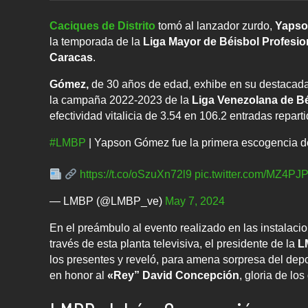
Caciques de Distrito
tomó al lanzador zurdo,
Yapso
la temporada de la
Liga Mayor de Béisbol Profesio
Caracas
.
Gómez,
de 30 años de edad, exhibe en su destacada 
la campaña 2022-2023 de la
Liga Venezolana de Bé
efectividad vitalicia de 3.54 en 106.2 entradas repartid
#LMBP
| Yapson Gómez fue la primera escogencia de
https://t.co/oSzuXn72l9
pic.twitter.com/MZ4PJ
— LMBP (@LMBP_ve)
May 7, 2024
En el preámbulo al evento realizado en las instalacio
través de esta planta televisiva, el presidente de la
L
los presentes y reveló, para amena sorpresa del dep
en honor al
«Rey” David Concepción
, gloria de lo