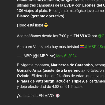
últimas tres campañas de la
LVBP
con
Leones del 
106 viajes al plato. El conjunto mitológico tuvo com
Blanco (gerente operativo)
.
¡Todo está listo!
Acompáñanos desde las 7:00 pm 𝗘𝗡 𝗩𝗜𝗩𝗢 por
@Ca
Ahora en Venezuela hay más béisbol
#LMBP
#Se
— LMBP (@LMBP_ve)
May 6, 2024
El vigente monarca,
Marineros de Carabobo
, acom
Gonzalo Arias (asistente a la gerencia)
, fortaleció
Oviedo
. El derecho, de 24 años de edad, que tuvo s
Piratas de Pittsburgh
, actuó en
Triple A
el certamen
y dejó efectividad de 4.82 en 61.2 actos.
¡Ya estamos EN VIVO!