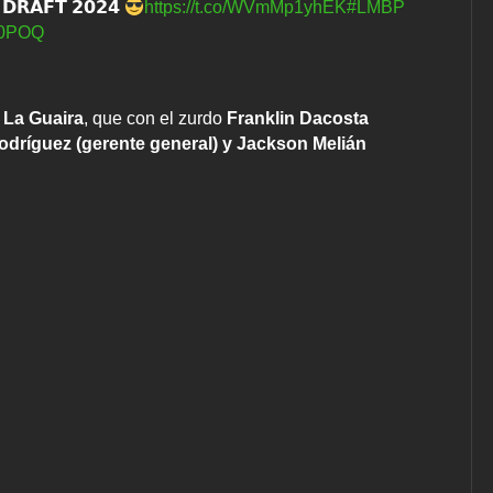
𝗗𝗥𝗔𝗙𝗧 𝟮𝟬𝟮𝟰
https://t.co/WVmMp1yhEK
#LMBP
CJ0POQ
 La Guaira
, que con el zurdo
Franklin Dacosta
dríguez (gerente general) y Jackson Melián