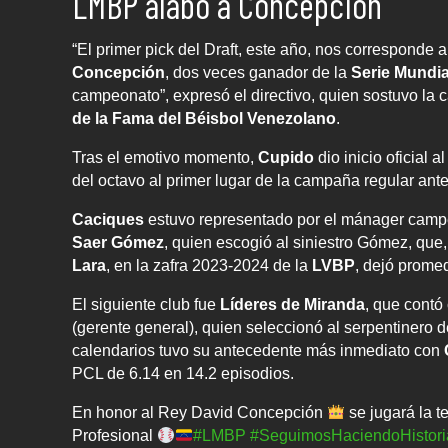
LMBP alabó a Concepción
“El primer pick del Draft, este año, nos corresponde
Concepción
, dos veces ganador de la
Serie Mundia
campeonato”, expresó el directivo, quien sostuvo la 
de la Fama del Béisbol Venezolano
.
Tras el emotivo momento,
Cupido
dio inicio oficial 
del octavo al primer lugar de la campaña regular anter
Caciques
estuvo representado por el mánager cam
Saer Gómez
, quien escogió al siniestro Gómez, que
Lara
, en la zafra 2023-2024 de la
LVBP
, dejó promed
El siguiente club fue
Líderes de Miranda
, que contó
(gerente general), quien seleccionó al serpentinero
calendarios tuvo su antecedente más inmediato con
PCL de 6.14 en 14.2 episodios.
En honor al Rey David Concepción
se jugará la 
Profesional
#LMBP
#SeguimosHaciendoHistori