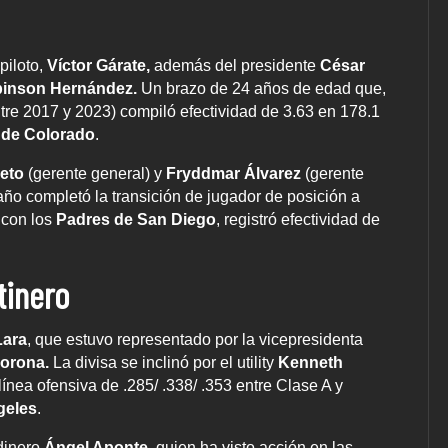
piloto,
Víctor Gárate,
además del presidente
César
binson Hernández.
Un brazo de 24 años de edad que,
tre 2017 y 2023) compiló efectividad de 3.63 en 178.1
 de Colorado
.
ieto
(gerente general) y
Fryddmar Álvarez
(gerente
año completó la transición de jugador de posición a
con los
Padres de San Diego
, registró efectividad de
tinero
Lara
, que estuvo representado por la vicepresidenta
Corona.
La divisa se inclinó por el utility
Kenneth
ínea ofensiva de .285/ .338/ .353 entre Clase A y
geles
.
rdinero
Ángel Aponte
, quien ha visto acción en las