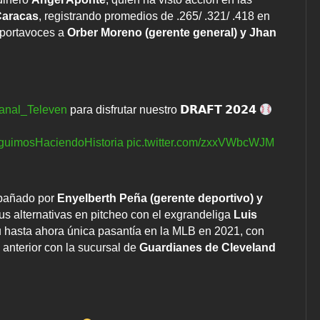
Caracas
, registrando promedios de .265/ .321/ .418 en
o portavoces a
Orber Moreno (gerente general) y Jhan
nal_Televen
para disfrutar nuestro 𝗗𝗥𝗔𝗙𝗧 𝟮𝟬𝟮𝟰
guimosHaciendoHistoria
pic.twitter.com/zxxVWbcWJM
pañado por
Enyelberth Peña (gerente deportivo) y
 sus alternativas en pitcheo con el exgrandeliga
Luis
u hasta ahora única pasantía en la MLB en 2021, con
 anterior con la sucursal de
Guardianes de Cleveland