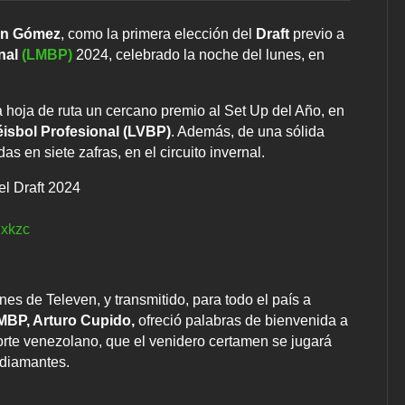
n Gómez
, como la primera elección del
Draft
previo a
nal
(LMBP)
2024, celebrado la noche del lunes, en
hoja de ruta un cercano premio al Set Up del Año, en
isbol Profesional (LVBP)
. Además, de una sólida
as en siete zafras, en el circuito invernal.
l Draft 2024
Pxkzc
nes de Televen, y transmitido, para todo el país a
MBP, Arturo Cupido,
ofreció palabras de bienvenida a
orte venezolano, que el venidero certamen se jugará
s diamantes.