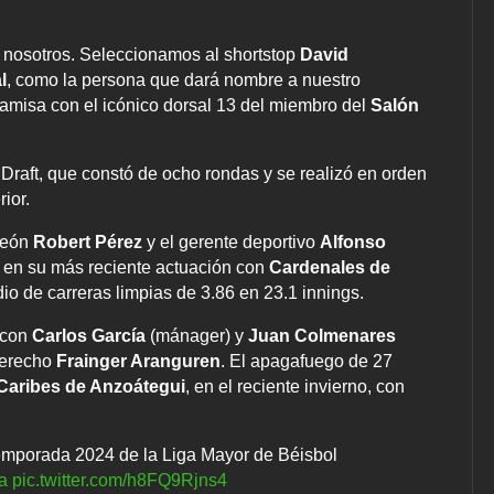
 a nosotros. Seleccionamos al shortstop
David
l
, como la persona que dará nombre a nuestro
camisa con el icónico dorsal 13 del miembro del
Salón
al Draft, que constó de ocho rondas y se realizó en orden
ior.
peón
Robert Pérez
y el gerente deportivo
Alfonso
, en su más reciente actuación con
Cardenales de
io de carreras limpias de 3.86 en 23.1 innings.
 con
Carlos García
(mánager) y
Juan Colmenares
 derecho
Frainger Aranguren
. El apagafuego de 27
Caribes de Anzoátegui
, en el reciente invierno, con
temporada 2024 de la Liga Mayor de Béisbol
a
pic.twitter.com/h8FQ9Rjns4