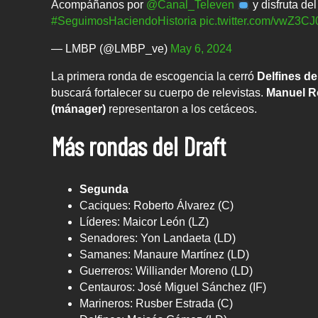
Acompáñanos por
@Canal_Televen
y disfruta del 
#SeguimosHaciendoHistoria
pic.twitter.com/vwZ3
— LMBP (@LMBP_ve)
May 6, 2024
La primera ronda de escogencia la cerró
Delfines de
buscará fortalecer su cuerpo de relevistas.
Manuel Ro
(mánager)
representaron a los cetáceos.
Más rondas del Draft
Segunda
Caciques: Roberto Álvarez (C)
Líderes: Maicor León (LZ)
Senadores: Yon Landaeta (LD)
Samanes: Manaure Martínez (LD)
Guerreros: Williander Moreno (LD)
Centauros: José Miguel Sánchez (IF)
Marineros: Rusber Estrada (C)