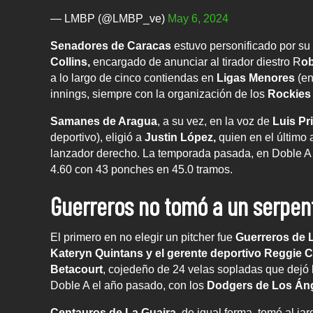
— LMBP (@LMBP_ve)
May 6, 2024
Senadores de Caracas
estuvo personificado por su 
Collins,
encargado de anunciar al tirador diestro R
o
a lo largo de cinco contiendas en
Ligas Menores
(en
innings, siempre con la organización de los
Rockies
Samanes de Aragua
, a su vez, en la voz de
Luis Pr
deportivo), eligió a
Justin López,
quien en el último 
lanzador derecho. La temporada pasada, en Doble A 
4.60 con 43 ponches en 45.0 tramos.
Guerreros no tomó a un serpen
El primero en no elegir un pitcher fue
Guerreros de 
Kateryn Quintans y el gerente deportivo Reggie 
Betacourt
, cojedeño de 24 velas sopladas que dejó l
Doble A el año pasado, con los
Dodgers de Los Án
Centauros de La Guaira
, de igual forma, tomó al ja