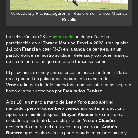
Venezuela y Francia jugaron un duelo en el Torneo Maurice
Revello
La selección sub 23 de
Venezuela
se despidió de su
participación en el
Torneo Maurice Revello 2023
, tras igualar
1-1 con
Francia
y caer (3-2) en la tanda de penales, en un
partido donde se mostró sólida en defensa y con buen manejo
de balón, pero en el que un rebote truncó su sueño.
El pitazo inicial sonó y ambas oncenas buscaban tener el balón
en su poder. Los galos presionaban en la cancha de
Venezuela
, pero la defensa evitaba que sus internadas llegaran
hasta el arco custodiado por
Frankarlos Benítez
.
A los 10’, un mano a mano de
Leny Yoro
pudo abrir el
marcador, pero el cancerbero venezolano cortaría la acción.
Apenas un minuto después,
Brayan Alcocer
hizo un pase al
costado izquierdo de la cancha, donde
Yerson Chacón
desbordaría dentro del área y con un pase raso,
Andrés
Romero
, que estaba solo sin portero pudo empujar el balón y